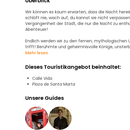
Überblick
Wir können es kaum erwarten, dass die Nacht herein
schläft nie, wach auf, du kannst sie nicht verpassen
Vergangenheit der Stadt, die nur die Nacht zu enthü
Abenteuer!
Endlich werden wir zu den fernen, mythologischen Ur
trifft! Berühmte und geheimnisvolle Könige, unsterb
Vergangenheit entführen!
Mehr lesen
Wagen Sie es, das Sevilla zu entdecken, das die Nac
Dieses Touristikangebot beinhaltet:
unvergessliche Erfahrung! Buchen Sie Ihr Abenteuer
Calle Vida
Plaza de Santa Marta
Unsere Guides