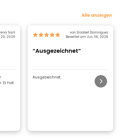
Alle anzeigen
rena Sarli
von Elizabet Dominguez
 20, 2026
Bewertet am Jun 06, 2026
“Ausgezeichnet”
“Geh
Leg
r
Ausgezeichnet.
Lucías 
. Er hat
dynami
unterh
schon 
sie gro