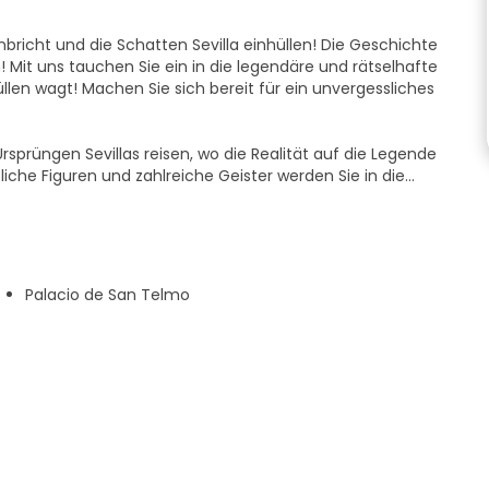
bricht und die Schatten Sevilla einhüllen! Die Geschichte
! Mit uns tauchen Sie ein in die legendäre und rätselhafte
llen wagt! Machen Sie sich bereit für ein unvergessliches
sprüngen Sevillas reisen, wo die Realität auf die Legende
liche Figuren und zahlreiche Geister werden Sie in die
ht erhellt und die Schatten umhüllt: eine einzigartige und
 und lassen Sie sich von seinen Geheimnissen verführen.
Palacio de San Telmo