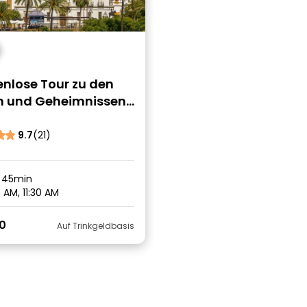
enlose Tour zu den
n und Geheimnissen
üdischen Viertels von
la
9.7
(21)
 45min
 AM, 11:30 AM
0
Auf Trinkgeldbasis