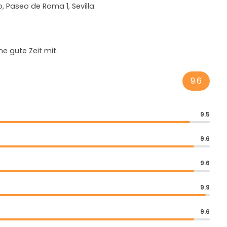
 Paseo de Roma 1, Sevilla.
e gute Zeit mit.
9.6
9.5
9.6
9.6
9.9
9.6