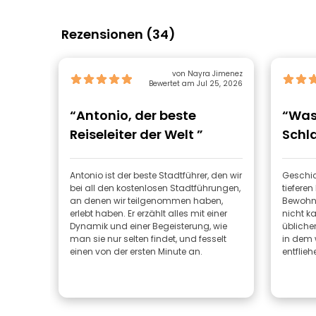
Rezensionen (34)
von Nayra Jimenez
Bewertet am Jul 25, 2026
“Antonio, der beste
“Was 
Reiseleiter der Welt ”
Schl
Antonio ist der beste Stadtführer, den wir
Geschic
bei all den kostenlosen Stadtführungen,
tieferen
an denen wir teilgenommen haben,
Bewohne
erlebt haben. Er erzählt alles mit einer
nicht ka
Dynamik und einer Begeisterung, wie
übliche
man sie nur selten findet, und fesselt
in dem 
einen von der ersten Minute an.
entflieh