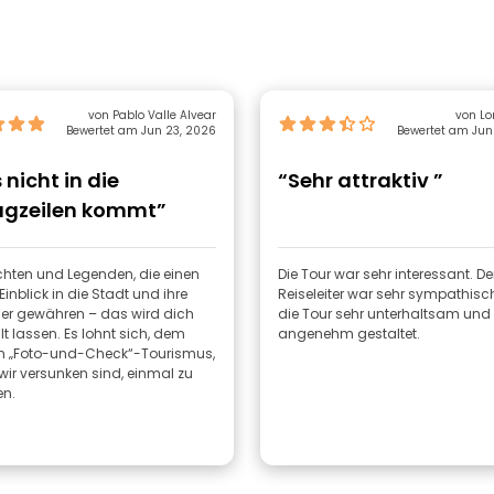
von Pablo Valle Alvear
von Lo
Bewertet am Jun 23, 2026
Bewertet am Jun
nicht in die
“Sehr attraktiv ”
agzeilen kommt”
hten und Legenden, die einen
Die Tour war sehr interessant. De
 Einblick in die Stadt und ihre
Reiseleiter war sehr sympathisch
r gewähren – das wird dich
die Tour sehr unterhaltsam und
lt lassen. Es lohnt sich, dem
angenehm gestaltet.
n „Foto-und-Check“-Tourismus,
wir versunken sind, einmal zu
en.