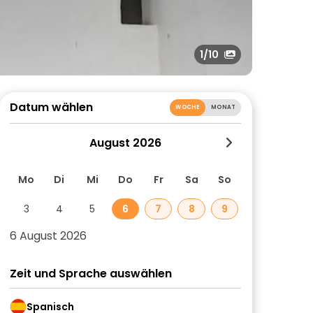
1
/10
Datum wählen
WOCHE
MONAT
August 2026
Mo
Di
Mi
Do
Fr
Sa
So
3
4
5
6
7
8
9
6 August 2026
Zeit und Sprache auswählen
Spanisch