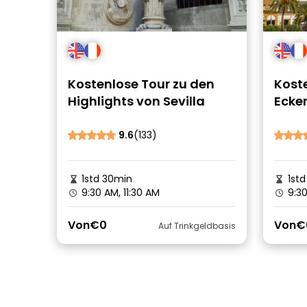
Kostenlose Tour zu den
Kost
Highlights von Sevilla
Ecke
des j
Sevil
9.6
(133)
1std 30min
1std
9:30 AM, 11:30 AM
9:30
Von
€0
Von
€
Auf Trinkgeldbasis