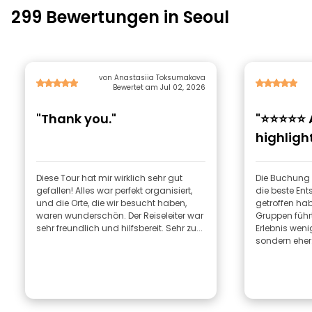
299 Bewertungen in Seoul
von Anastasiia Toksumakova
Bewertet am Jul 02, 2026
"Thank you."
"⭐⭐⭐⭐⭐ 
highlight
Seoul!"
Diese Tour hat mir wirklich sehr gut
Die Buchung 
gefallen! Alles war perfekt organisiert,
die beste Ent
und die Orte, die wir besucht haben,
getroffen hab
waren wunderschön. Der Reiseleiter war
Gruppen führt
sehr freundlich und hilfsbereit. Sehr zu...
Erlebnis weni
sondern eher.