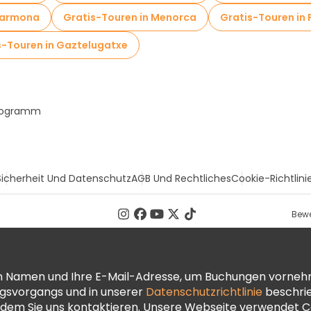
Carmona
Gratis-Touren in Menorca
Gratis-Touren in 
s-Touren in Gaztelugatxe
Programm
Sicherheit Und Datenschutz
AGB Und Rechtliches
Cookie-Richtlini
Bewe
ren Namen und Ihre E-Mail-Adresse, um Buchungen vorneh
ngsvorgangs und in unserer
Datenschutzrichtlinie
beschrie
dem Sie uns kontaktieren. Unsere Webseite verwendet Co