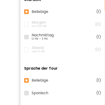
Beliebige
(1)
Morgen
(0)
vor 12:00 PM
Nachmittag
(1)
12 PM — 5 PM
Abend
(0)
nach 5 PM
Sprache der Tour
Beliebige
(1)
Spanisch
(1)