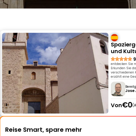
Spazierg
und Kult
9
entdecken Sie m
Erkunden Sie da
verschiedenen K
erzählt eine Ge
Bereit
Jose 
€0
Von
A
Reise Smart, spare mehr