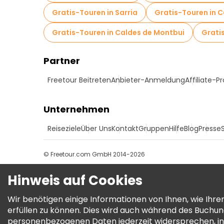
Gratis-Touren in Sarria
Gratis-Touren in 
Gratis-Touren in Caldes de Montbui
Grati
Partner
Freetour Beitreten
Anbieter-Anmeldung
Affiliate-
Unternehmen
Reiseziele
Über Uns
Kontakt
Gruppen
Hilfe
Blog
Presse
© Freetour.com GmbH 2014-2026
Hinweis auf Cookies
Wir benötigen einige Informationen von Ihnen, wie Ih
erfüllen zu können. Dies wird auch während des Buchu
personenbezogenen Daten jederzeit widersprechen, in