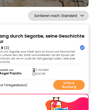
Sortieren nach: Standard
ang durch Segorbe, seine Geschichte
ur
.9
(3)
it uns Segorbe, eine Stadt reich an Kunst und Geschichte!
s urbane Herz der Stadt und entdecken Sie die Spuren der
ulturen, die sie im Laufe der Zeit geprägt haben. Jede Ecke
schichte.
2 stunden
gestellt von
Angel Planillo
4:00 PM
Infos &
uf Trinkgeldbasis
Buchung