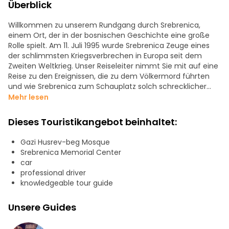
Überblick
Willkommen zu unserem Rundgang durch Srebrenica,
einem Ort, der in der bosnischen Geschichte eine große
Rolle spielt. Am 11. Juli 1995 wurde Srebrenica Zeuge eines
der schlimmsten Kriegsverbrechen in Europa seit dem
Zweiten Weltkrieg. Unser Reiseleiter nimmt Sie mit auf eine
Reise zu den Ereignissen, die zu dem Völkermord führten
und wie Srebrenica zum Schauplatz solch schrecklicher
Verbrechen gegen die Menschlichkeit wurde.
Mehr lesen
Wir besuchen die Gedenkstätte und den Friedhof der
Dieses Touristikangebot beinhaltet:
Stiftung "Srebrenica-Potocari", die 1995 zum Gedenken an
die Opfer des Völkermordes errichtet wurde. Die
Gazi Husrev-beg Mosque
Gedenkstätte wurde im September 2003 vom ehemaligen
Srebrenica Memorial Center
US-Präsidenten Bill Clinton eingeweiht, und wir werden
car
Zeuge der Auswirkungen der Gräueltaten auf die
professional driver
Überlebenden und ihre Familien.
knowledgeable tour guide
Auch nach 22 Jahren sind die Arbeiter immer noch damit
Unsere Guides
beschäftigt, die Überreste zu sichten und die Leichen zu
identifizieren. Das Ausmaß der Gräueltat hat bei den