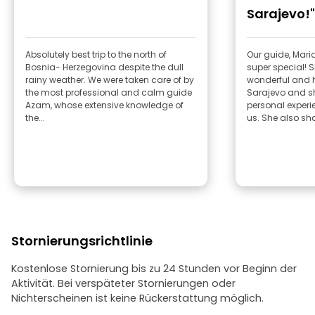
Sarajevo!"
Absolutely best trip to the north of
Our guide, Mar
Bosnia- Herzegovina despite the dull
super special! 
rainy weather. We were taken care of by
wonderful and 
the most professional and calm guide
Sarajevo and sh
Azam, whose extensive knowledge of
personal experi
the...
us. She also sha
Stornierungsrichtlinie
Kostenlose Stornierung bis zu 24 Stunden vor Beginn der
Aktivität. Bei verspäteter Stornierungen oder
Nichterscheinen ist keine Rückerstattung möglich.