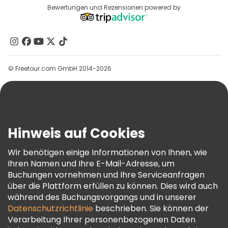
Reiseziele
Bewertungen und Rezensionen powered by
Affiliate-Programm
Über Uns
Kontakt
Gruppen
© Freetour.com GmbH 2014-2026
Hilfe
Blog
Presse
Sicherheit Und Datenschutz
Hinweis auf Cookies
AGB Und Rechtliches
Wir benötigen einige Informationen von Ihnen, wie
Cookie-Richtlinie
Ihren Namen und Ihre E-Mail-Adresse, um
Freetour Auszeichnungen
Buchungen vornehmen und Ihre Serviceanfragen
über die Plattform erfüllen zu können. Dies wird auch
Treueprogramm
während des Buchungsvorgangs und in unserer
Datenschutzrichtlinie
beschrieben. Sie können der
Verarbeitung Ihrer personenbezogenen Daten