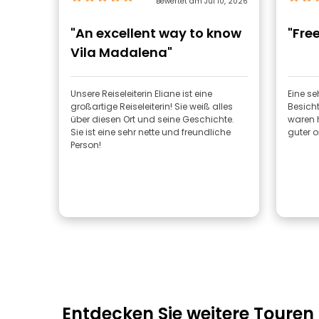
Bewertet am Jul 10, 2026
"An excellent way to know
"Fre
Vila Madalena"
Unsere Reiseleiterin Eliane ist eine
Eine se
großartige Reiseleiterin! Sie weiß alles
Besich
über diesen Ort und seine Geschichte.
waren h
Sie ist eine sehr nette und freundliche
guter o
Person!
Entdecken Sie weitere Touren 