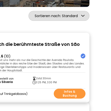
Sortieren nach: Standard
ch die berühmteste Straße von São
.6
(10)
it uns mehr als nur die Geschichte der Avenida Paulista.
nblicke in das reiche Erbe der Stadt, des Staates und des Landes.
tige Überlebenstipps und Insiderwissen über Restaurants und
in der Hauptstadt.
2std 30min
gestellt von
 Silverio
3:25 PM, 3:30 PM
Infos &
uf Trinkgeldbasis
Buchung