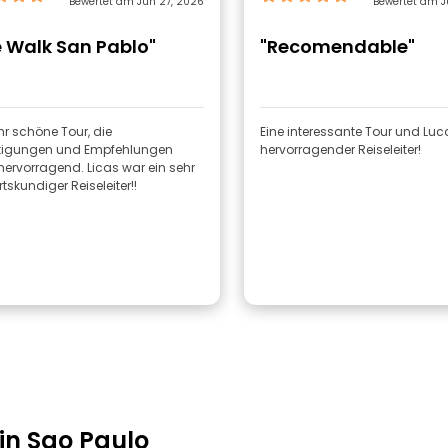
Bewertet am Jun 27, 2026
Bewertet am J
e Walk San Pablo"
"Recomendable"
hr schöne Tour, die
Eine interessante Tour und Luc
tigungen und Empfehlungen
hervorragender Reiseleiter!
ervorragend. Licas war ein sehr
rtskundiger Reiseleiter!!
in Sao Paulo