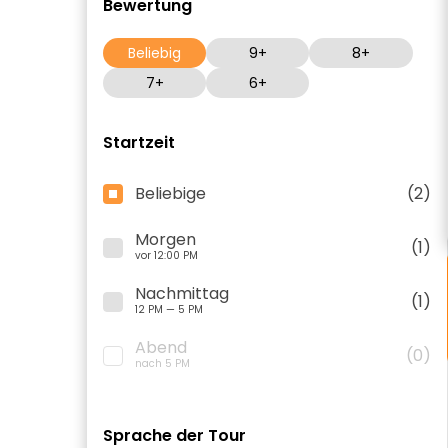
Bewertung
Beliebig
9+
8+
7+
6+
Startzeit
Beliebige
(2)
Morgen
(1)
vor 12:00 PM
Nachmittag
(1)
12 PM — 5 PM
Abend
(0)
nach 5 PM
Sprache der Tour