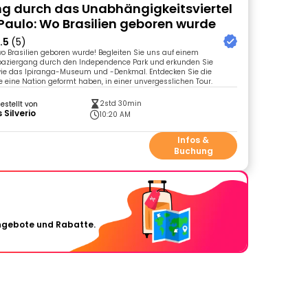
 durch das Unabhängigkeitsviertel
Paulo: Wo Brasilien geboren wurde
.5
(5)
wo Brasilien geboren wurde! Begleiten Sie uns auf einem
aziergang durch den Independence Park und erkunden Sie
 wie das Ipiranga-Museum und -Denkmal. Entdecken Sie die
e eine Nation geformt haben, in einer unvergesslichen Tour.
2std 30min
gestellt von
 Silverio
10:20 AM
0
Infos &
Buchung
Angebote und Rabatte.