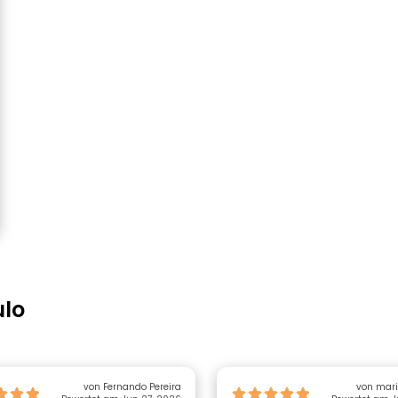
ulo
von Fernando Pereira
von mari