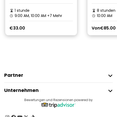
1 stunde
8 stunden
9:00 AM, 10:00 AM
+7 Mehr
10:00 AM
€33.00
Von
€85.00
Partner
Freetour Beitreten
Unternehmen
Anbieter-Anmeldung
Reiseziele
Bewertungen und Rezensionen powered by
Affiliate-Programm
Über Uns