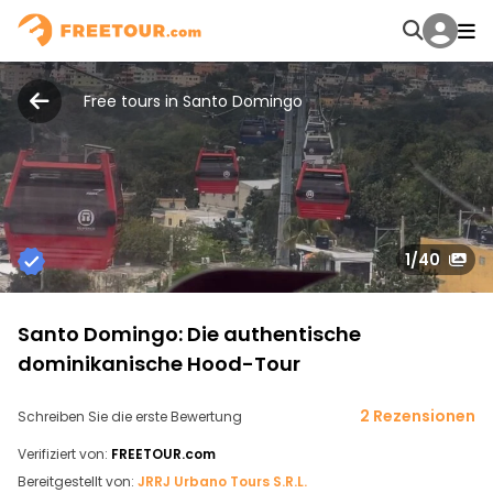
Free tours in Santo Domingo
1
/40
Santo Domingo: Die authentische
dominikanische Hood-Tour
2 Rezensionen
Schreiben Sie die erste Bewertung
Verifiziert von:
FREETOUR.com
Bereitgestellt von:
JRRJ Urbano Tours S.R.L.