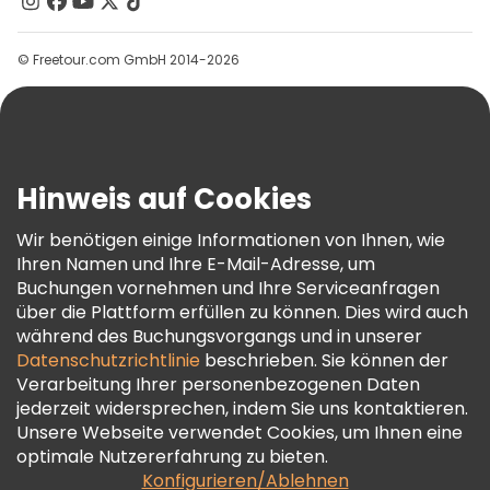
Kontakt
Gruppen
© Freetour.com GmbH 2014-2026
Hilfe
Blog
Presse
Sicherheit Und Datenschutz
Hinweis auf Cookies
AGB Und Rechtliches
Wir benötigen einige Informationen von Ihnen, wie
Cookie-Richtlinie
Ihren Namen und Ihre E-Mail-Adresse, um
Freetour Auszeichnungen
Buchungen vornehmen und Ihre Serviceanfragen
über die Plattform erfüllen zu können. Dies wird auch
Treueprogramm
während des Buchungsvorgangs und in unserer
Datenschutzrichtlinie
beschrieben. Sie können der
Verarbeitung Ihrer personenbezogenen Daten
jederzeit widersprechen, indem Sie uns kontaktieren.
Unsere Webseite verwendet Cookies, um Ihnen eine
optimale Nutzererfahrung zu bieten.
Konfigurieren/Ablehnen