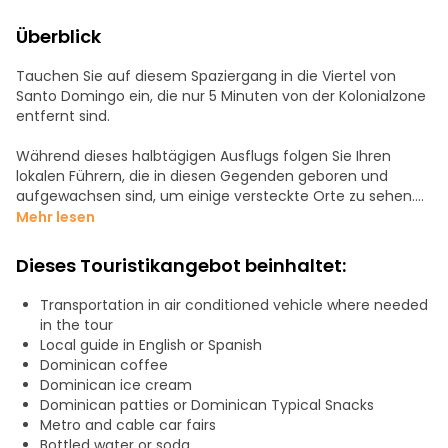
Überblick
Tauchen Sie auf diesem Spaziergang in die Viertel von
Santo Domingo ein, die nur 5 Minuten von der Kolonialzone
entfernt sind.
Während dieses halbtägigen Ausflugs folgen Sie Ihren
lokalen Führern, die in diesen Gegenden geboren und
aufgewachsen sind, um einige versteckte Orte zu sehen.
Halten Sie an unserem Kapuzenschild an, besuchen Sie ein
Mehr lesen
typisches Haus, probieren Sie einheimische Pasteten und
dominikanisches Eis (helado de funda), sehen Sie unseren
Dieses Touristikangebot beinhaltet:
lokalen Markt, besuchen Sie einen typischen Tante-
Emma-Laden und probieren Sie unseren typischen Kaffee.
Transportation in air conditioned vehicle where needed
Lernen Sie das Studio kennen, in dem die meisten
in the tour
Dembow-Hits produziert wurden, und genießen Sie die
Local guide in English or Spanish
fantastische Aussicht auf Santo Domingo von der Seilbahn
Dominican coffee
und der modernen Metro.
Dominican ice cream
Dominican patties or Dominican Typical Snacks
Gegen einen Aufpreis wird auch eine Bootsfahrt
Metro and cable car fairs
angeboten, bei der Sie unter sechs der wichtigsten Brücken
Bottled water or soda