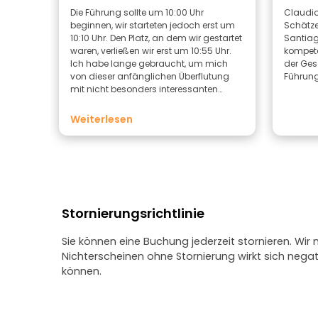
Die Führung sollte um 10:00 Uhr
Claudio
beginnen, wir starteten jedoch erst um
Schätze
10:10 Uhr. Den Platz, an dem wir gestartet
Santiag
waren, verließen wir erst um 10:55 Uhr.
kompete
Ich habe lange gebraucht, um mich
der Gesc
von dieser anfänglichen Überflutung
Führung
mit nicht besonders interessanten
Informationen zu erholen. Die 45-
minütige Führung hätte um mindestens
Weiterlesen
die Hälfte gekürzt werden sollen.
Letztendlich hat mir die Führung doch
gefallen. MJ war sehr sympathisch und
sachkundig. Leider fehlten Humor und
Anekdoten, sodass es noch ein paar
weitere Stellen gab, die von etwas mehr
Prägnanz profitiert hätten. Außerdem
Stornierungsrichtlinie
wusste die Stadtführerin nichts von der
Trinkgeldfunktion über die Freetour-App,
Sie können eine Buchung jederzeit stornieren. Wir
was am Ende etwas unangenehm war.
Nichterscheinen ohne Stornierung wirkt sich neg
Ich hoffe auf jeden Fall, dass sie das
Geld bekommt.
können.