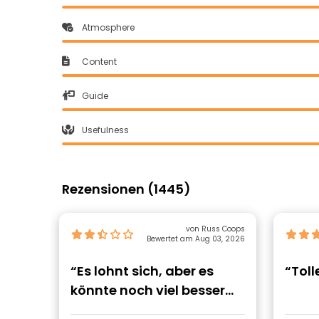
Atmosphere
Content
Guide
Usefulness
Rezensionen (1445)
von Russ Coops
Bewertet am Aug 03, 2026
“Es lohnt sich, aber es
“Toll
könnte noch viel besser
sein”