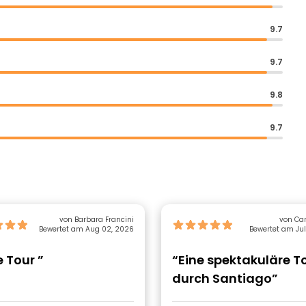
9.7
9.7
9.8
9.7
von Barbara Francini
von Car
Bewertet am Aug 02, 2026
Bewertet am Jul
e Tour ”
“Eine spektakuläre T
durch Santiago”