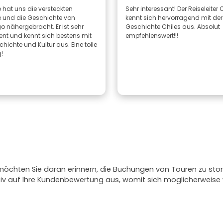
 hat uns die versteckten
Sehr interessant! Der Reiseleiter
 und die Geschichte von
kennt sich hervorragend mit der
o nähergebracht. Er ist sehr
Geschichte Chiles aus. Absolut
nt und kennt sich bestens mit
empfehlenswert!!!
hichte und Kultur aus. Eine tolle
!
 möchten Sie daran erinnern, die Buchungen von Touren zu stor
ativ auf Ihre Kundenbewertung aus, womit sich möglicherweis