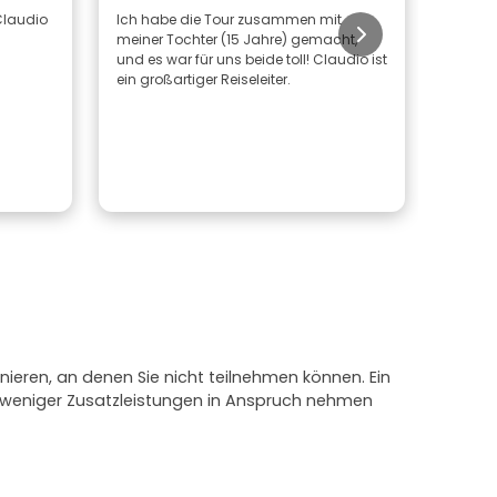
 Claudio
Ich habe die Tour zusammen mit
.
meiner Tochter (15 Jahre) gemacht,
und es war für uns beide toll! Claudio ist
ein großartiger Reiseleiter.
nieren, an denen Sie nicht teilnehmen können. Ein
e weniger Zusatzleistungen in Anspruch nehmen