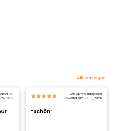
Alle anzeigen
olina Celi
von Alvaro Junqueira
 24, 2026
Bewertet am Jul 18, 2026
our
“Schön”
“Ein
Führ
Alts