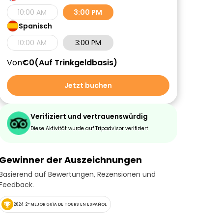
10:00 AM
3:00 PM
Spanisch
10:00 AM
3:00 PM
Von
€0
Auf Trinkgeldbasis
Jetzt buchen
Verifiziert und vertrauenswürdig
Diese Aktivität wurde auf Tripadvisor verifiziert
Gewinner der Auszeichnungen
Basierend auf Bewertungen, Rezensionen und
Feedback.
2024 2° MEJOR GUÍA DE TOURS EN ESPAÑOL