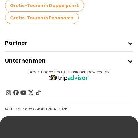
Gratis-Touren in Doppelpunkt
Gratis-Touren in Penonome
Partner
Freetour Beitreten
Unternehmen
Anbieter-Anmeldung
Reiseziele
Bewertungen und Rezensionen powered by
Affiliate-Programm
Über Uns
Kontakt
Gruppen
© Freetour.com GmbH 2014-2026
Hilfe
Blog
Presse