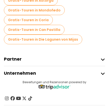
Gratis-Touren in Astorga
Gratis-Touren in Mondoñedo
Gratis-Touren in Coria
Gratis-Touren in Can Pastilla
Gratis-Touren in Die Lagunen von Mijas
Partner
Freetour Beitreten
Unternehmen
Anbieter-Anmeldung
Reiseziele
Bewertungen und Rezensionen powered by
Affiliate-Programm
Über Uns
Kontakt
Gruppen