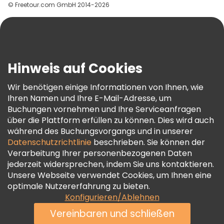
© Freetour.com GmbH 2014-2026
Hilfe
Blog
Presse
Sicherheit Und Datenschutz
Hinweis auf Cookies
AGB Und Rechtliches
Wir benötigen einige Informationen von Ihnen, wie
Cookie-Richtlinie
Ihren Namen und Ihre E-Mail-Adresse, um
Freetour Auszeichnungen
Buchungen vornehmen und Ihre Serviceanfragen
über die Plattform erfüllen zu können. Dies wird auch
Treueprogramm
während des Buchungsvorgangs und in unserer
Datenschutzrichtlinie
beschrieben. Sie können der
Verarbeitung Ihrer personenbezogenen Daten
jederzeit widersprechen, indem Sie uns kontaktieren.
Unsere Webseite verwendet Cookies, um Ihnen eine
optimale Nutzererfahrung zu bieten.
Konfigurieren/Ablehnen
Vereinbaren und schließen