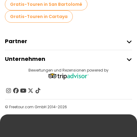
Gratis-Touren in San Bartolomé
Gratis-Touren in Cartaya
Partner
Freetour Beitreten
Unternehmen
Anbieter-Anmeldung
Reiseziele
Bewertungen und Rezensionen powered by
Affiliate-Programm
Über Uns
Kontakt
Gruppen
© Freetour.com GmbH 2014-2026
Hilfe
Blog
Presse