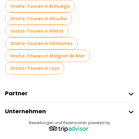
Gratis-Touren in Brihuega
Gratis-Touren in Alcudia
Gratis-Touren in Allariz
Gratis-Touren in Vilafames
Gratis-Touren in Malgrat de Mar
Gratis-Touren in Loja
Partner
Freetour Beitreten
Unternehmen
Anbieter-Anmeldung
Reiseziele
Bewertungen und Rezensionen powered by
Affiliate-Programm
Über Uns