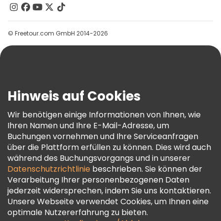
Kontakt
Gruppen
© Freetour.com GmbH 2014-2026
Hilfe
Blog
Presse
Sicherheit Und Datenschutz
Hinweis auf Cookies
AGB Und Rechtliches
Wir benötigen einige Informationen von Ihnen, wie
Cookie-Richtlinie
Ihren Namen und Ihre E-Mail-Adresse, um
Freetour Auszeichnungen
Buchungen vornehmen und Ihre Serviceanfragen
über die Plattform erfüllen zu können. Dies wird auch
Treueprogramm
während des Buchungsvorgangs und in unserer
Datenschutzrichtlinie
beschrieben. Sie können der
Verarbeitung Ihrer personenbezogenen Daten
jederzeit widersprechen, indem Sie uns kontaktieren.
Unsere Webseite verwendet Cookies, um Ihnen eine
optimale Nutzererfahrung zu bieten.