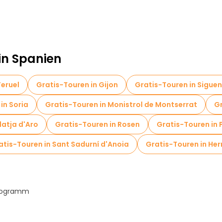
in Spanien
Teruel
Gratis-Touren in Gijon
Gratis-Touren in Sigue
in Soria
Gratis-Touren in Monistrol de Montserrat
Gr
latja d'Aro
Gratis-Touren in Rosen
Gratis-Touren in 
atis-Touren in Sant Sadurní d'Anoia
Gratis-Touren in Her
Programm