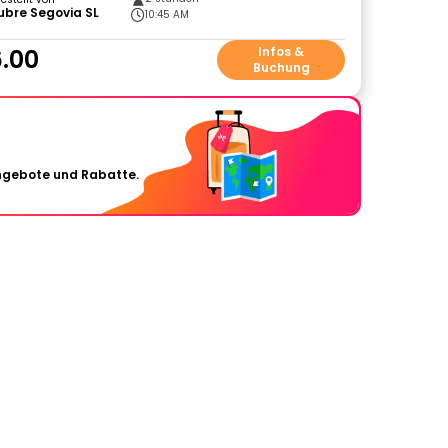
ubre Segovia SL
10:45 AM
.00
Infos &
Buchung
Angebote und Rabatte.