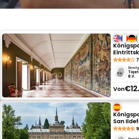
Königspa
Eintritts
7
Bereit
Tiqet
B.V.
€12
Von
Königspa
San Ilde
9
Bereit