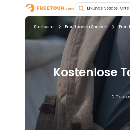
Startseite
Free tours in Spanien
Free 
Kostenlose To
2 Toure