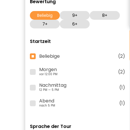
Bewertung
Beliebig
9+
8+
7+
6+
Startzeit
Beliebige
(2)
Morgen
(2)
vor 12:00 PM
Nachmittag
(1)
12 PM — 5 PM
Abend
(1)
nach 5 PM
Sprache der Tour