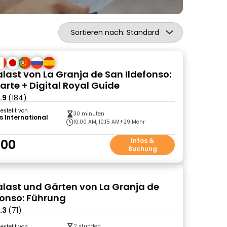
Sortieren nach: Standard
last von La Granja de San Ildefonso:
karte + Digital Royal Guide
.9
(184)
gestellt von
30 minuten
s International
10:00 AM, 10:15 AM
+29 Mehr
.00
Infos &
Buchung
last und Gärten von La Granja de
fonso: Führung
.3
(71)
2 stunden
gestellt von