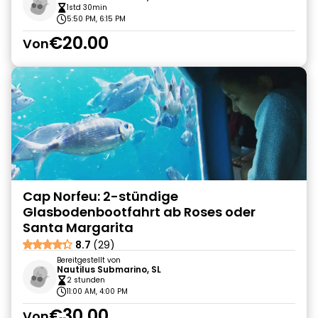
1std 30min
5:50 PM, 6:15 PM
€20.00
Von
Cap Norfeu: 2-stündige
Glasbodenbootfahrt ab Roses oder
Santa Margarita
8.7
(29)
Bereitgestellt von
Nautilus Submarino, SL
2 stunden
11:00 AM, 4:00 PM
€30.00
Von