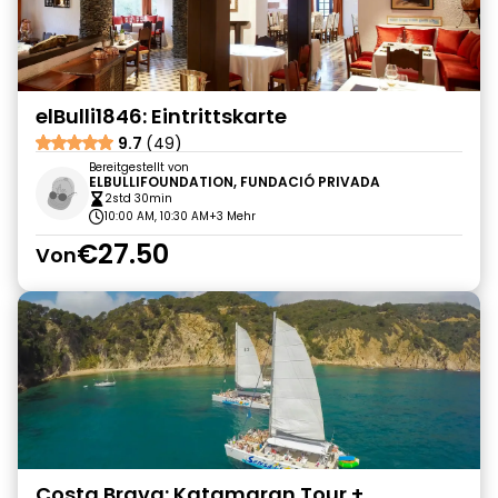
elBulli1846: Eintrittskarte
9.7
(49)
Bereitgestellt von
ELBULLIFOUNDATION, FUNDACIÓ PRIVADA
2std 30min
10:00 AM, 10:30 AM
+3 Mehr
€27.50
Von
Costa Brava: Katamaran Tour +