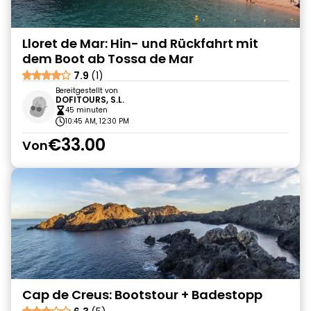
Lloret de Mar: Hin- und Rückfahrt mit
dem Boot ab Tossa de Mar
7.9
(1)
Bereitgestellt von
DOFITOURS, S.L.
45 minuten
10:45 AM, 12:30 PM
€33.00
Von
Cap de Creus: Bootstour + Badestopp