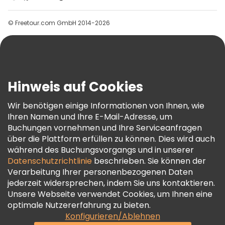
Gruppen
© Freetour.com GmbH 2014-2026
Hilfe
Blog
Presse
Sicherheit Und Datenschutz
Hinweis auf Cookies
AGB Und Rechtliches
Wir benötigen einige Informationen von Ihnen, wie
Cookie-Richtlinie
Ihren Namen und Ihre E-Mail-Adresse, um
Freetour Auszeichnungen
Buchungen vornehmen und Ihre Serviceanfragen
über die Plattform erfüllen zu können. Dies wird auch
Treueprogramm
während des Buchungsvorgangs und in unserer
Datenschutzrichtlinie
beschrieben. Sie können der
Verarbeitung Ihrer personenbezogenen Daten
jederzeit widersprechen, indem Sie uns kontaktieren.
Unsere Webseite verwendet Cookies, um Ihnen eine
optimale Nutzererfahrung zu bieten.
Konfigurieren/Ablehnen