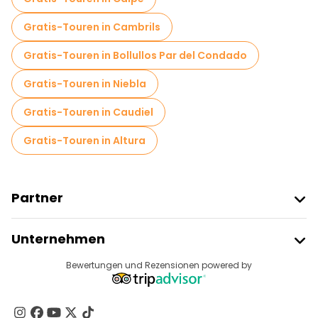
Gratis-Touren in Cambrils
Gratis-Touren in Bollullos Par del Condado
Gratis-Touren in Niebla
Gratis-Touren in Caudiel
Gratis-Touren in Altura
Partner
Freetour Beitreten
Unternehmen
Anbieter-Anmeldung
Reiseziele
Bewertungen und Rezensionen powered by
Affiliate-Programm
Über Uns
Kontakt