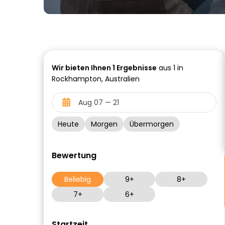
Wir bieten Ihnen
1
Ergebnisse
aus 1 in
Rockhampton, Australien
Heute
Morgen
Übermorgen
Bewertung
Beliebig
9+
8+
7+
6+
Startzeit