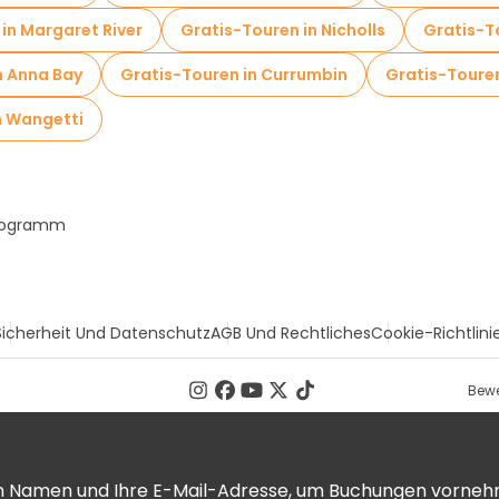
in Margaret River
Gratis-Touren in Nicholls
Gratis-T
n Anna Bay
Gratis-Touren in Currumbin
Gratis-Touren
n Wangetti
Programm
Sicherheit Und Datenschutz
AGB Und Rechtliches
Cookie-Richtlini
Bewe
ren Namen und Ihre E-Mail-Adresse, um Buchungen vorneh