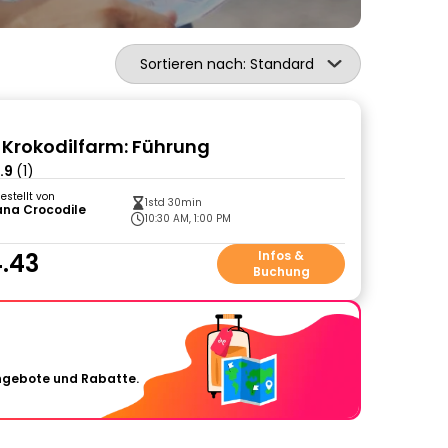
Sortieren nach: Standard
Krokodilfarm: Führung
.9
(1)
gestellt von
1std 30min
ana Crocodile
10:30 AM, 1:00 PM
.43
Infos &
Buchung
Angebote und Rabatte.