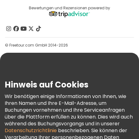
Anbieter-Anmeldung
Reiseziele
Bewertungen und Rezensionen powered by
Affiliate-Programm
Über Uns
Kontakt
Gruppen
© Freetour.com GmbH 2014-2026
Hilfe
Blog
Presse
Sicherheit Und Datenschutz
Hinweis auf Cookies
AGB Und Rechtliches
Wir benötigen einige Informationen von Ihnen, wie
Cookie-Richtlinie
Ihren Namen und Ihre E-Mail-Adresse, um
Freetour Auszeichnungen
Buchungen vornehmen und Ihre Serviceanfragen
über die Plattform erfüllen zu können. Dies wird auch
Treueprogramm
während des Buchungsvorgangs und in unserer
Datenschutzrichtlinie
beschrieben. Sie können der
Verarbeitung Ihrer personenbezogenen Daten