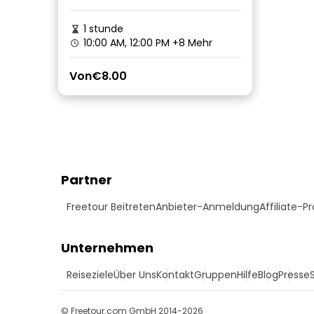
1 stunde
10:00 AM, 12:00 PM
+8 Mehr
Von
€8.00
Partner
Freetour Beitreten
Anbieter-Anmeldung
Affiliate-
Unternehmen
Reiseziele
Über Uns
Kontakt
Gruppen
Hilfe
Blog
Presse
© Freetour.com GmbH 2014-2026