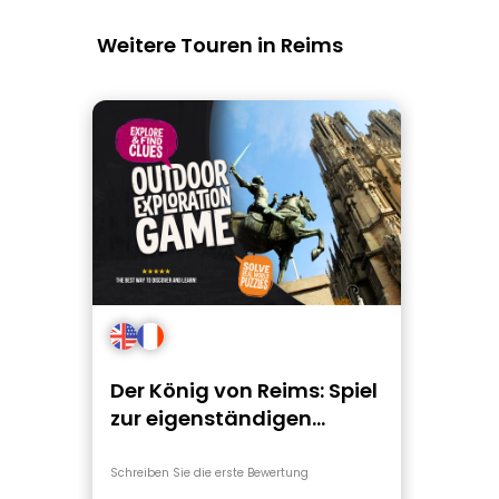
Weitere Touren in Reims
Der König von Reims: Spiel
zur eigenständigen
Erkundung &
Stadtrundgang
Schreiben Sie die erste Bewertung