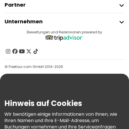
Partner
Freetour Beitreten
Unternehmen
Anbieter-Anmeldung
Reiseziele
Bewertungen und Rezensionen powered by
Affiliate-Programm
Über Uns
Kontakt
Gruppen
© Freetour.com GmbH 2014-2026
Hilfe
Blog
Presse
Sicherheit Und Datenschutz
Hinweis auf Cookies
AGB Und Rechtliches
Wir benötigen einige Informationen von Ihnen, wie
Cookie-Richtlinie
Ihren Namen und Ihre E-Mail-Adresse, um
Freetour Auszeichnungen
Buchungen vornehmen und Ihre Serviceanfragen