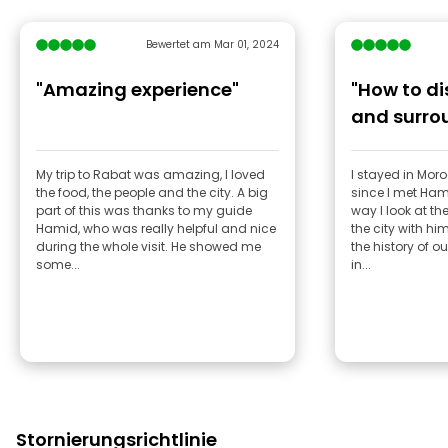
Bewertet am Mar 01, 2024
"Amazing experience"
"How to d
and surro
My trip to Rabat was amazing, I loved
I stayed in Mor
the food, the people and the city. A big
since I met Ha
part of this was thanks to my guide
way I look at th
Hamid, who was really helpful and nice
the city with h
during the whole visit. He showed me
the history of o
some...
in...
Stornierungsrichtlinie