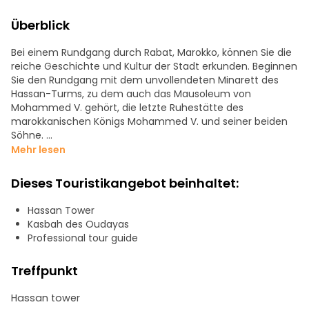
Überblick
Bei einem Rundgang durch Rabat, Marokko, können Sie die
reiche Geschichte und Kultur der Stadt erkunden. Beginnen
Sie den Rundgang mit dem unvollendeten Minarett des
Hassan-Turms, zu dem auch das Mausoleum von
Mohammed V. gehört, die letzte Ruhestätte des
marokkanischen Königs Mohammed V. und seiner beiden
Söhne.
Mehr lesen
Anschließend besuchen Sie die Kasbah von Udayas, von
der Sie einen Panoramablick auf die Stadt und das Meer
Dieses Touristikangebot beinhaltet:
haben. Erkunden Sie die Andalusischen Gärten, ein schöner
Ort zum Entspannen und Genießen des mediterranen
Hassan Tower
Klimas. Zum Abschluss erkunden Sie die Medina von Rabat,
Kasbah des Oudayas
ein UNESCO-Weltkulturerbe in der Altstadt.
Professional tour guide
Treffpunkt
Hassan tower