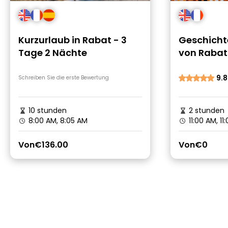
Kurzurlaub in Rabat - 3
Geschicht
Tage 2 Nächte
von Rabat
9.8
Schreiben Sie die erste Bewertung
10 stunden
2 stunden
8:00 AM, 8:05 AM
11:00 AM, 1
Von
€136.00
Von
€0