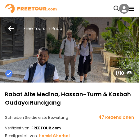
Free tours in Rabat
1
/10
Rabat Alte Medina, Hassan-Turm & Kasbah
Oudaya Rundgang
47 Rezensionen
Schreiben Sie die erste Bewertung
Verifiziert von:
FREETOUR.com
Bereitgestellt von:
Hamid Gharbal