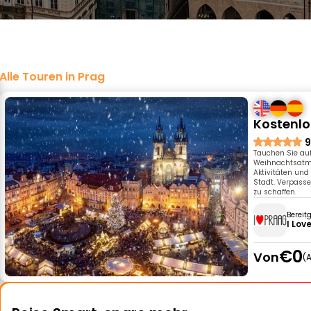
Alle Touren in Prag
Kostenlo
9
Tauchen Sie auf
Weihnachtsatmos
Aktivitäten un
Stadt. Verpasse
zu schaffen.
Bereit
I Lov
€0
Von
A