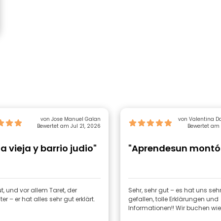
von Jose Manuel Galan
von Valentina D
Bewertet am Jul 21, 2026
Bewertet am 
a vieja y barrio judio"
"Aprendesun montó
t, und vor allem Taret, der
Sehr, sehr gut – es hat uns seh
ter – er hat alles sehr gut erklärt.
gefallen, tolle Erklärungen und
Informationen!! Wir buchen wie