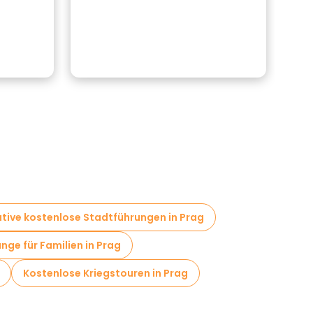
fasz
ative kostenlose Stadtführungen in Prag
ge für Familien in Prag
Kostenlose Kriegstouren in Prag