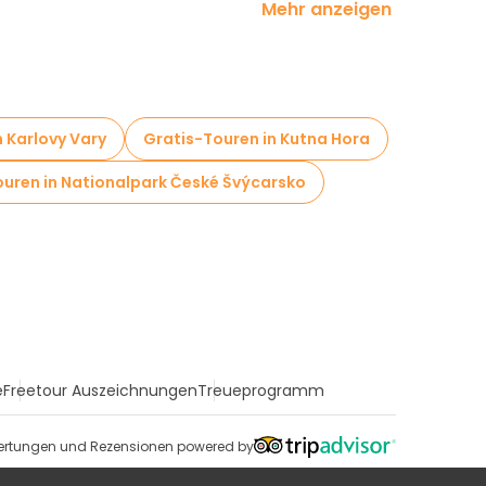
Mehr anzeigen
g in Prag
ihnachtstouren in Prag
Food-Touren in Prag
n Karlovy Vary
Gratis-Touren in Kutna Hora
ouren in Nationalpark České Švýcarsko
e
Freetour Auszeichnungen
Treueprogramm
rtungen und Rezensionen powered by