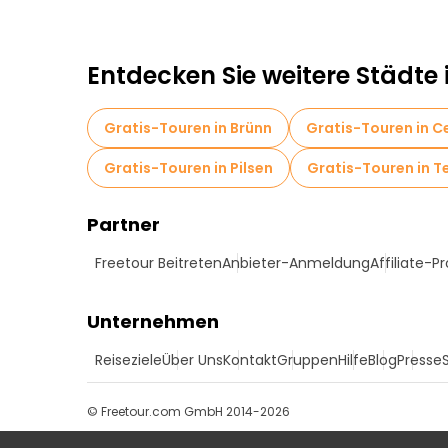
Kostenlose Grusel- und Legendenführungen in
Führungen für kleine Gruppen in Prag
Markt
Entdecken Sie weitere Städte
Kostenlose Tagesausflüge in Prag
Kostenl
Gratis-Touren in Brünn
Gratis-Touren in C
Kostenlose Führungen in der Nähe Prague Cast
Gratis-Touren in Pilsen
Gratis-Touren in T
Kostenlose Führungen in der Nähe Charles Bri
Partner
Freetour Beitreten
Anbieter-Anmeldung
Affiliate-
Unternehmen
Reiseziele
Über Uns
Kontakt
Gruppen
Hilfe
Blog
Presse
© Freetour.com GmbH 2014-2026