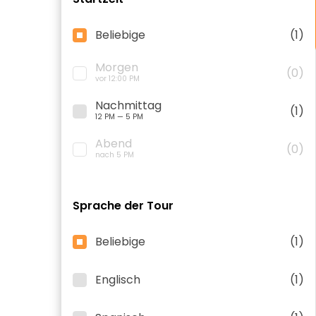
Beliebige
(1)
Morgen
(0)
vor 12:00 PM
Nachmittag
(1)
12 PM — 5 PM
Abend
(0)
nach 5 PM
Sprache der Tour
Beliebige
(1)
Englisch
(1)