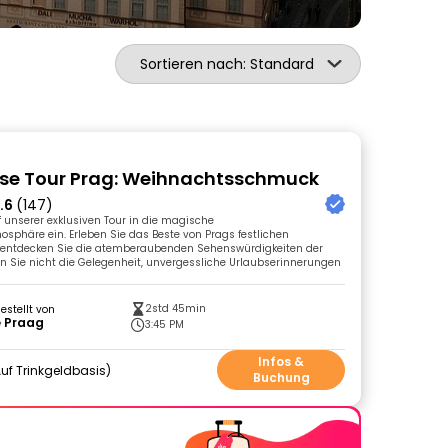
Sortieren nach: Standard
se Tour Prag: Weihnachtsschmuck
.6
(147)
 unserer exklusiven Tour in die magische
phäre ein. Erleben Sie das Beste von Prags festlichen
d entdecken Sie die atemberaubenden Sehenswürdigkeiten der
n Sie nicht die Gelegenheit, unvergessliche Urlaubserinnerungen
2std 45min
gestellt von
e Praag
3:45 PM
Infos &
uf Trinkgeldbasis
Buchung