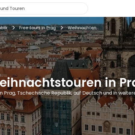
blik
Free tours in Prag
Weihnachten
eihnachtstouren in Pr
in Prag, Tschechische Republik, auf Deutsch und in weite