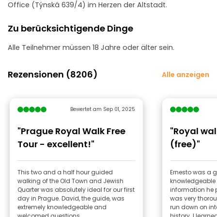
Office (Týnská 639/4) im Herzen der Altstadt.
Zu berücksichtigende Dinge
Alle Teilnehmer müssen 18 Jahre oder älter sein.
Rezensionen (8206)
Alle anzeigen
Bewertet am Sep 01, 2025
"Prague Royal Walk Free
"Royal wal
Tour - excellent!"
(free)"
This two and a half hour guided
Ernesto was a g
walking of the Old Town and Jewish
knowledgeable 
Quarter was absolutely ideal for our first
information he
day in Prague. David, the guide, was
was very thoro
extremely knowledgeable and
run down on int
welcomed questions...
history. I learned