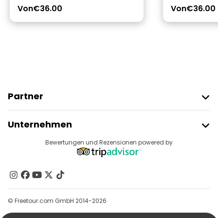
Von
€36.00
Von
€36.00
Partner
Freetour Beitreten
Unternehmen
Anbieter-Anmeldung
Reiseziele
Bewertungen und Rezensionen powered by
Affiliate-Programm
Über Uns
Kontakt
Gruppen
© Freetour.com GmbH 2014-2026
Hilfe