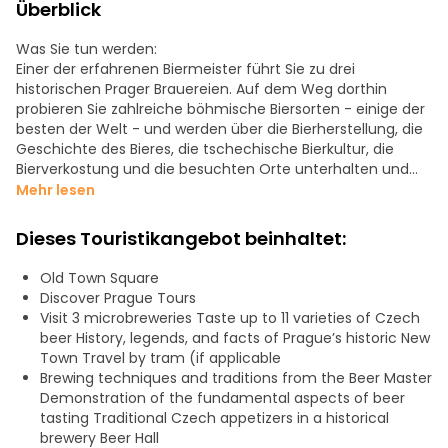
Überblick
Was Sie tun werden:
Einer der erfahrenen Biermeister führt Sie zu drei
historischen Prager Brauereien. Auf dem Weg dorthin
probieren Sie zahlreiche böhmische Biersorten - einige der
besten der Welt - und werden über die Bierherstellung, die
Geschichte des Bieres, die tschechische Bierkultur, die
Bierverkostung und die besuchten Orte unterhalten und
beraten.
Mehr lesen
Was Sie erwarten können:
Dieses Touristikangebot beinhaltet:
Eine unterhaltsame Reise in die einzigartige Bierkultur
Böhmens, die glorreiche Geschichte und Gegenwart der
Old Town Square
Bierherstellung und natürlich die Feinheiten von Aroma,
Discover Prague Tours
Textur, Geschmack und Ästhetik der verschiedenen Biere.
Visit 3 microbreweries Taste up to 11 varieties of Czech
beer History, legends, and facts of Prague’s historic New
Town Travel by tram (if applicable
Brewing techniques and traditions from the Beer Master
Demonstration of the fundamental aspects of beer
tasting Traditional Czech appetizers in a historical
brewery Beer Hall