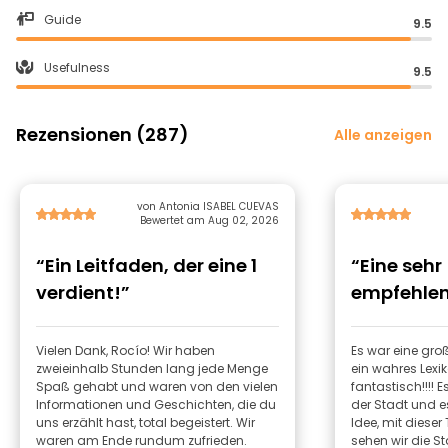
Guide
9.5
Usefulness
9.5
Rezensionen (287)
Alle anzeigen
von Antonia ISABEL CUEVAS
Bewertet am Aug 02, 2026
“Ein Leitfaden, der eine 1
“Eine sehr
verdient!”
empfehlen
Vielen Dank, Rocío! Wir haben
Es war eine groß
zweieinhalb Stunden lang jede Menge
ein wahres Lexik
Spaß gehabt und waren von den vielen
fantastisch!!!! Es ist unser erster Tag in
Informationen und Geschichten, die du
der Stadt und e
uns erzählt hast, total begeistert. Wir
Idee, mit dieser
waren am Ende rundum zufrieden.
sehen wir die 