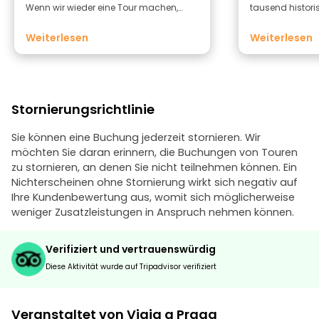
Wenn wir wieder eine Tour machen,
tausend historis
hoffen wir, dass wir wieder mit dir
unsere Reiseleite
unterwegs sein dürfen. Vielen Dank!
Großartig!!! Wir
Weiterlesen
Weiterlesen
Stornierungsrichtlinie
Sie können eine Buchung jederzeit stornieren. Wir
möchten Sie daran erinnern, die Buchungen von Touren
zu stornieren, an denen Sie nicht teilnehmen können. Ein
Nichterscheinen ohne Stornierung wirkt sich negativ auf
Ihre Kundenbewertung aus, womit sich möglicherweise
weniger Zusatzleistungen in Anspruch nehmen können.
Verifiziert und vertrauenswürdig
Diese Aktivität wurde auf Tripadvisor verifiziert
Veranstaltet von Viaja a Praga