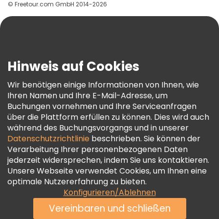
© Freetour.com GmbH 2014-2026
Hilfe
Blog
Presse
Sicherheit Und Datenschutz
Hinweis auf Cookies
AGB Und Rechtliches
Wir benötigen einige Informationen von Ihnen, wie
Cookie-Richtlinie
Ihren Namen und Ihre E-Mail-Adresse, um
Freetour Auszeichnungen
Buchungen vornehmen und Ihre Serviceanfragen
über die Plattform erfüllen zu können. Dies wird auch
Treueprogramm
während des Buchungsvorgangs und in unserer
Datenschutzrichtlinie
beschrieben. Sie können der
Verarbeitung Ihrer personenbezogenen Daten
jederzeit widersprechen, indem Sie uns kontaktieren.
Unsere Webseite verwendet Cookies, um Ihnen eine
optimale Nutzererfahrung zu bieten.
Konfigurieren/Ablehnen
Vereinbaren und schließen