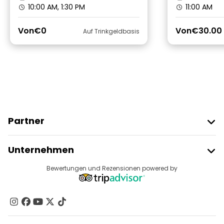
10:00 AM, 1:30 PM
11:00 AM
Von
€0
Von
€30.00
Auf Trinkgeldbasis
Partner
Freetour Beitreten
Unternehmen
Anbieter-Anmeldung
Reiseziele
Bewertungen und Rezensionen powered by
Affiliate-Programm
Über Uns
Kontakt
Gruppen