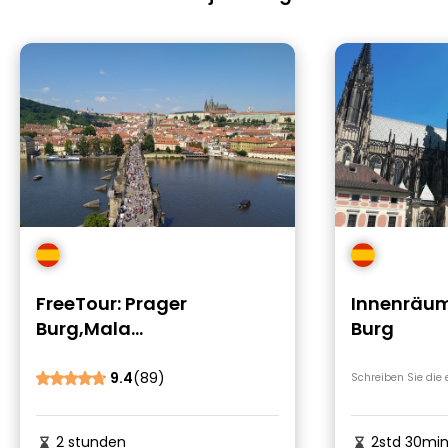
FreeTour: Prager
Innenräum
Burg,Mala
Burg
Strana,Karlsbrücke &
Geheime Gärten
9.4
(89)
Schreiben Sie die
2 stunden
2std 30mi