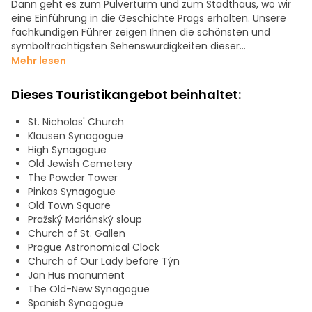
Dann geht es zum Pulverturm und zum Stadthaus, wo wir
eine Einführung in die Geschichte Prags erhalten. Unsere
fachkundigen Führer zeigen Ihnen die schönsten und
symbolträchtigsten Sehenswürdigkeiten dieser
charmanten Stadt.
Mehr lesen
Alles wird auf Englisch sein, so dass Sie kein einziges Detail
Dieses Touristikangebot beinhaltet:
der faszinierenden Geschichte verpassen werden.
St. Nicholas' Church
Die Prague Free Tour in englischer Sprache ist so konzipiert,
Klausen Synagogue
dass Sie das Beste aus diesem Teil der Stadt kennen lernen
High Synagogue
können.
Old Jewish Cemetery
The Powder Tower
Reservieren Sie Ihren Platz auf unserer kostenlosen Tour
Pinkas Synagogue
durch Prag auf Englisch im Voraus!
Old Town Square
Pražský Mariánský sloup
Church of St. Gallen
Prague Astronomical Clock
Church of Our Lady before Týn
Jan Hus monument
The Old-New Synagogue
Spanish Synagogue