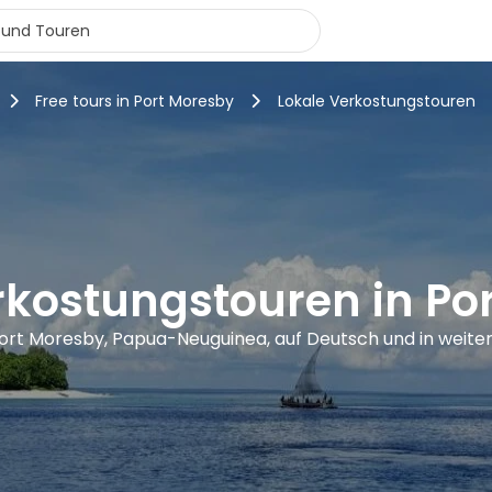
Free tours in Port Moresby
Lokale Verkostungstouren
rkostungstouren in Po
Port Moresby, Papua-Neuguinea, auf Deutsch und in weit