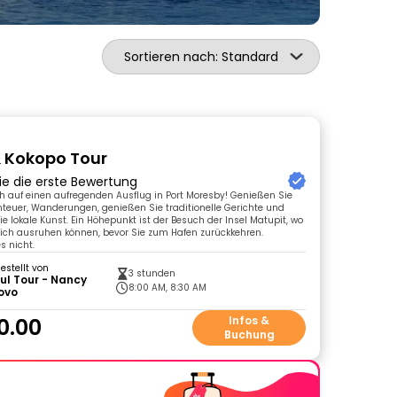
Sortieren nach: Standard
 Kokopo Tour
ie die erste Bewertung
h auf einen aufregenden Ausflug in Port Moresby! Genießen Sie
teuer, Wanderungen, genießen Sie traditionelle Gerichte und
ie lokale Kunst. Ein Höhepunkt ist der Besuch der Insel Matupit, wo
ich ausruhen können, bevor Sie zum Hafen zurückkehren.
s nicht.
gestellt von
3 stunden
ul Tour - Nancy
8:00 AM, 8:30 AM
ovo
0.00
Infos &
Buchung