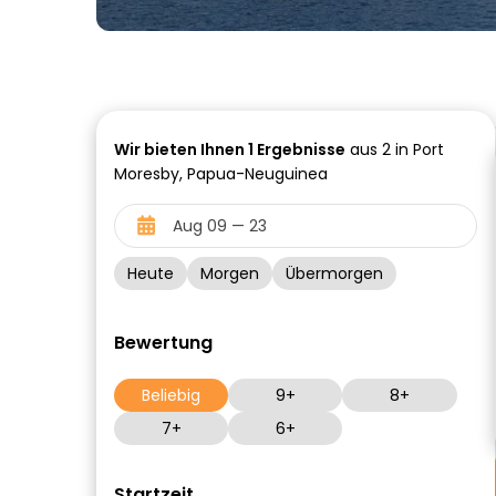
Wir bieten Ihnen
1
Ergebnisse
aus 2 in Port
Moresby, Papua-Neuguinea
Heute
Morgen
Übermorgen
Bewertung
Beliebig
9+
8+
7+
6+
Startzeit