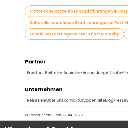
Historische kostenlose Stadtführungen in Por
Kulturelle kostenlose Stadtführungen in Port 
Lokale Verkostungstouren in Port Moresby
Partner
Freetour Beitreten
Anbieter-Anmeldung
Affiliate-
Unternehmen
Reiseziele
Über Uns
Kontakt
Gruppen
Hilfe
Blog
Presse
© Freetour.com GmbH 2014-2026