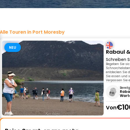
Alle Touren in Port Moresby
NEU
Rabaul &
Schreiben S
Begeben Sie sic
Schnorchelaben
entdecken Sie d
Sie essen und s
Verpassen Sie e
Bereit
Raba
Wart
€10
Von