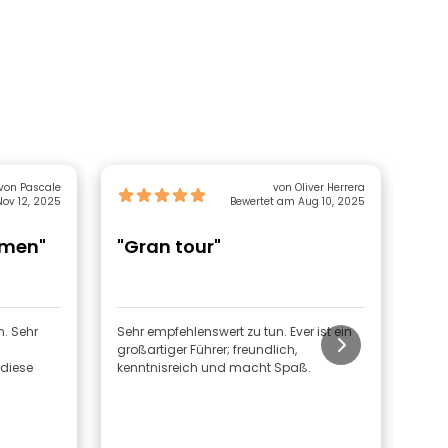
von Pascale
von Oliver Herrera
ov 12, 2025
Bewertet am Aug 10, 2025
rmen"
"Gran tour"
"M
n. Sehr
Sehr empfehlenswert zu tun. Ever ist ein
Hebe
großartiger Führer; freundlich,
eine
kenntnisreich und macht Spaß.
uns 
Ents
prob
wirkl