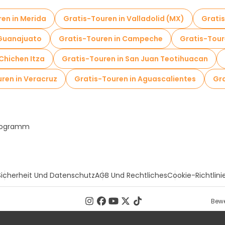
en in Merida
Gratis-Touren in Valladolid (MX)
Grati
 Guanajuato
Gratis-Touren in Campeche
Gratis-Tour
Chichen Itza
Gratis-Touren in San Juan Teotihuacan
ren in Veracruz
Gratis-Touren in Aguascalientes
Gra
Programm
Sicherheit Und Datenschutz
AGB Und Rechtliches
Cookie-Richtlini
Bewe