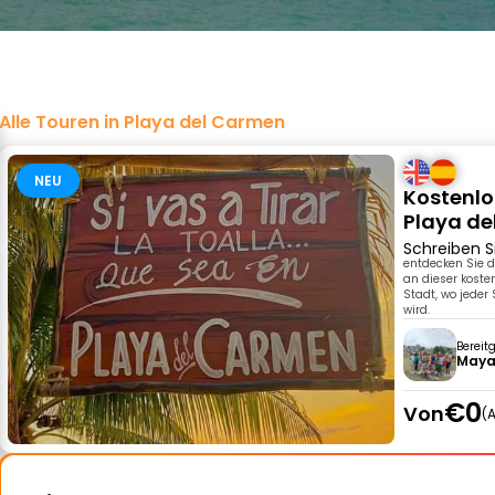
Alle Touren in Playa del Carmen
NEU
Kostenlo
Playa d
Schreiben S
entdecken Sie 
an dieser koste
Stadt, wo jeder
wird.
Bereit
Maya
€0
Von
A