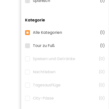
Spanisch
(1)
Kategorie
Alle Kategorien
(1)
Tour zu Fuß
(1)
Speisen und Getränke
(0)
Nachtleben
(0)
Tagesausflüge
(0)
City-Pässe
(0)