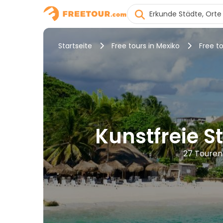
Startseite
Free tours in Mexiko
Free t
Kunstfreie S
27 Touren