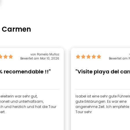
el Carmen
von Pamela Muñoz
Bewertet am Mar 10, 2026
Bewertet am N
% recomendable !!"
"Visite playa del ca
seleiterin war sehr gut,
Isabel ist eine sehr gute Führeri
ionell und unterhaltsam,
gute Erklärungen. Es war eine
ch und herzlich und hat die Tour
angenehme Zeit. Ich empfehle diese
ert.
Tour sehr