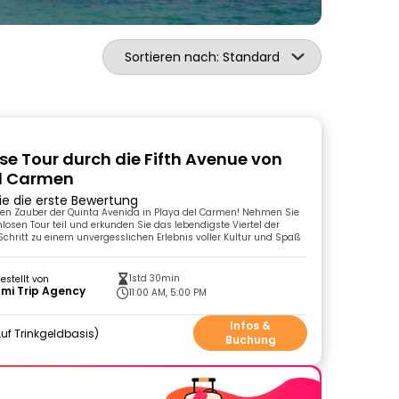
Sortieren nach: Standard
se Tour durch die Fifth Avenue von
el Carmen
ie die erste Bewertung
den Zauber der Quinta Avenida in Playa del Carmen! Nehmen Sie
nlosen Tour teil und erkunden Sie das lebendigste Viertel der
 Schritt zu einem unvergesslichen Erlebnis voller Kultur und Spaß
1std 30min
gestellt von
mi Trip Agency
11:00 AM, 5:00 PM
Infos &
uf Trinkgeldbasis
Buchung