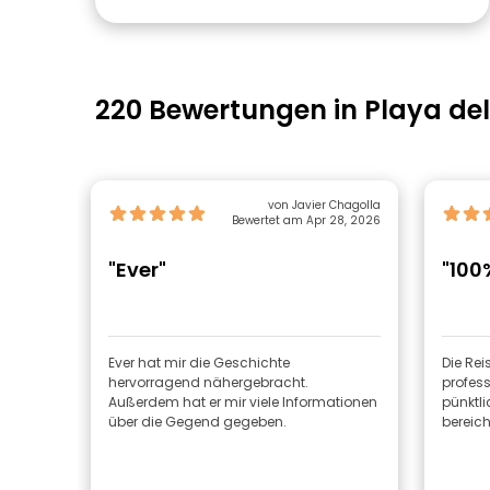
220 Bewertungen in Playa d
von Javier Chagolla
Bewertet am Apr 28, 2026
"Ever"
"100
Ever hat mir die Geschichte
Die Rei
hervorragend nähergebracht.
profess
Außerdem hat er mir viele Informationen
pünktli
über die Gegend gegeben.
bereich