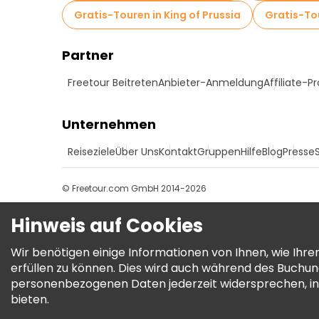
Gratis-Touren in King of Prussia
Gratis-To
Partner
Freetour Beitreten
Anbieter-Anmeldung
Affiliate-
Unternehmen
Reiseziele
Über Uns
Kontakt
Gruppen
Hilfe
Blog
Presse
© Freetour.com GmbH 2014-2026
Hinweis auf Cookies
Wir benötigen einige Informationen von Ihnen, wie Ih
erfüllen zu können. Dies wird auch während des Buchu
personenbezogenen Daten jederzeit widersprechen, in
bieten.