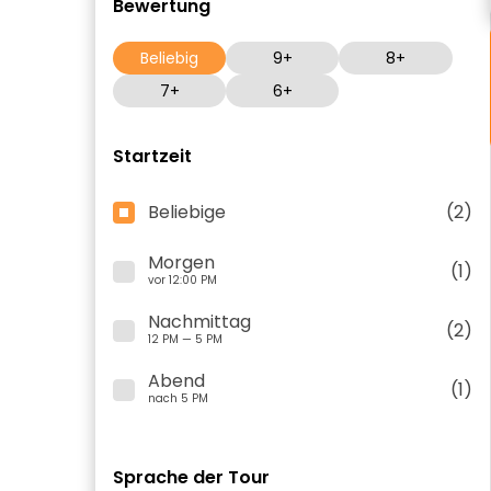
Bewertung
Beliebig
9+
8+
7+
6+
Startzeit
Beliebige
(2)
Morgen
(1)
vor 12:00 PM
Nachmittag
(2)
12 PM — 5 PM
Abend
(1)
nach 5 PM
Sprache der Tour