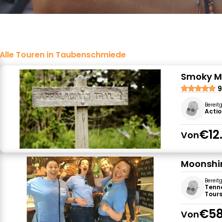
Alle Touren in Taubenschmiede
Smoky Mo
9
Bereit
Actio
€12
Von
Moonshin
Bereit
Tenn
Tour
€58
Von