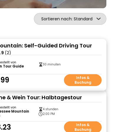
Sortieren nach: Standard
untain: Self-Guided Driving Tour
.9
(2)
gestellt von
30 minuten
n Tour Guide
.99
Infos &
Buchung
e & Wein Tour: Halbtagestour
gestellt von
4 stunden
essee Mountain
2:00 PM
s
.23
Infos &
Buchung