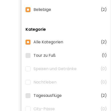
Beliebige
(2)
Kategorie
Alle Kategorien
(2)
Tour zu Fuß
(1)
Speisen und Getränke
(0)
Nachtleben
(0)
Tagesausflüge
(2)
City-Pässe
(0)