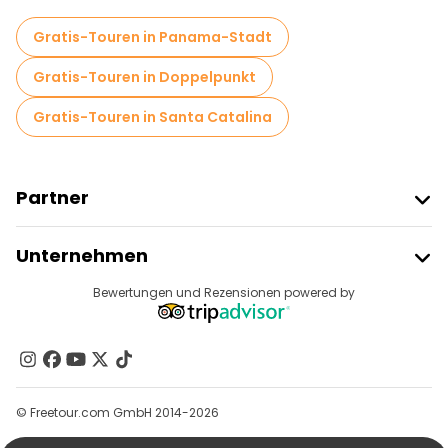
Gratis-Touren in Panama-Stadt
Gratis-Touren in Doppelpunkt
Gratis-Touren in Santa Catalina
Partner
Freetour Beitreten
Unternehmen
Anbieter-Anmeldung
Reiseziele
Bewertungen und Rezensionen powered by
Affiliate-Programm
Über Uns
Kontakt
Gruppen
© Freetour.com GmbH 2014-2026
Hilfe