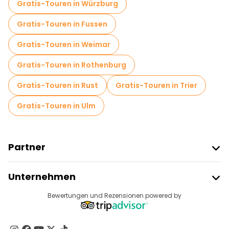
Gratis-Touren in Würzburg
Gratis-Touren in Fussen
Gratis-Touren in Weimar
Gratis-Touren in Rothenburg
Gratis-Touren in Rust
Gratis-Touren in Trier
Gratis-Touren in Ulm
Partner
Freetour Beitreten
Unternehmen
Anbieter-Anmeldung
Reiseziele
Bewertungen und Rezensionen powered by
Affiliate-Programm
Über Uns