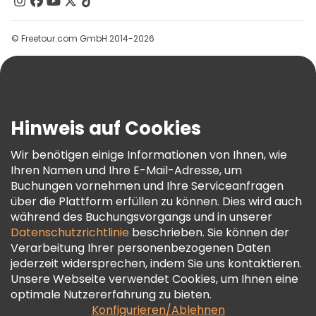
Kontakt
Gruppen
© Freetour.com GmbH 2014-2026
Hilfe
Blog
Presse
Sicherheit Und Datenschutz
Hinweis auf Cookies
AGB Und Rechtliches
Wir benötigen einige Informationen von Ihnen, wie
Cookie-Richtlinie
Ihren Namen und Ihre E-Mail-Adresse, um
Freetour Auszeichnungen
Buchungen vornehmen und Ihre Serviceanfragen
über die Plattform erfüllen zu können. Dies wird auch
Treueprogramm
während des Buchungsvorgangs und in unserer
Datenschutzrichtlinie
beschrieben. Sie können der
Verarbeitung Ihrer personenbezogenen Daten
jederzeit widersprechen, indem Sie uns kontaktieren.
Unsere Webseite verwendet Cookies, um Ihnen eine
optimale Nutzererfahrung zu bieten.
Konfigurieren/Ablehnen