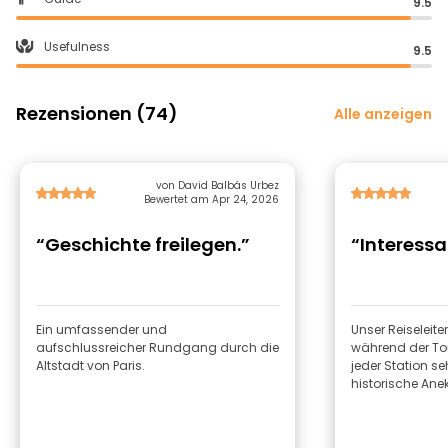
9.5
Usefulness
9.5
Rezensionen (74)
Alle anzeigen
von David Balbás Urbez
Bewertet am Apr 24, 2026
“Geschichte freilegen.”
“Interessa
Ein umfassender und
Unser Reiseleite
aufschlussreicher Rundgang durch die
während der To
Altstadt von Paris.
jeder Station se
historische Ane