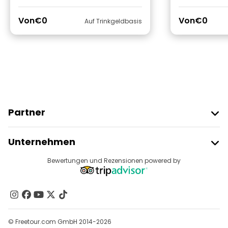
Von
€0
Von
€0
Auf Trinkgeldbasis
Partner
Freetour Beitreten
Unternehmen
Anbieter-Anmeldung
Reiseziele
Bewertungen und Rezensionen powered by
Affiliate-Programm
Über Uns
Kontakt
Gruppen
© Freetour.com GmbH 2014-2026
Hilfe