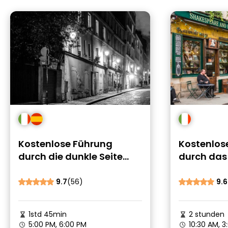
Kostenlose Führung
Kostenlos
durch die dunkle Seite
durch das 
von Paris
in Paris
9.7
(56)
9.6
1std 45min
2 stunden
5:00 PM, 6:00 PM
10:30 AM, 3