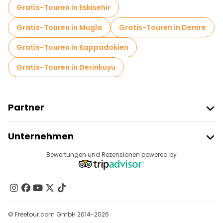
Gratis-Touren in Eskisehir
Gratis-Touren in Mugla
Gratis-Touren in Demre
Gratis-Touren in Kappadokien
Gratis-Touren in Derinkuyu
Partner
Freetour Beitreten
Unternehmen
Anbieter-Anmeldung
Reiseziele
Bewertungen und Rezensionen powered by
Affiliate-Programm
Über Uns
Kontakt
Gruppen
© Freetour.com GmbH 2014-2026
Hilfe