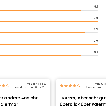
9.1
10.0
9.3
10.0
9.1
von chris leahy
von Jürg
Bewertet am Jun 05, 2026
Bewertet am Jun
er andere Ansicht
“Kurzer, aber sehr gu
Palermo”
Überblick über Paler