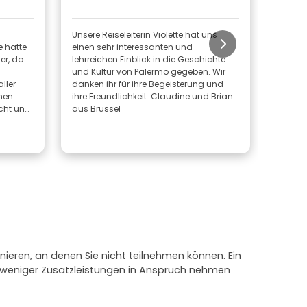
Unsere Reiseleiterin Violette hat uns
Violet
e hatte
einen sehr interessanten und
herzli
er, da
lehrreichen Einblick in die Geschichte
Reisele
und Kultur von Palermo gegeben. Wir
Kenntn
ller
danken ihr für ihre Begeisterung und
und ei
onen
ihre Freundlichkeit. Claudine und Brian
mitbringt. Ich kann sie für
acht und
aus Brüssel
Palerm
ierend
hiedenen
n Pfade.
ommen.
nieren, an denen Sie nicht teilnehmen können. Ein
e weniger Zusatzleistungen in Anspruch nehmen