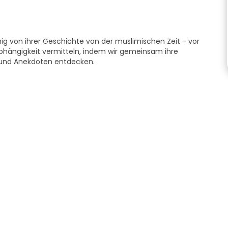
nig von ihrer Geschichte von der muslimischen Zeit - vor
abhängigkeit vermitteln, indem wir gemeinsam ihre
und Anekdoten entdecken.
he und Fragen angepasst werden. Mein Ziel ist es, dass
n!