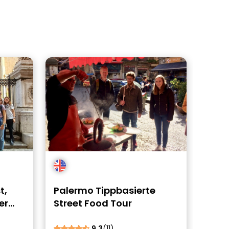
t,
Palermo Tippbasierte
er
Street Food Tour
9.3
(11)