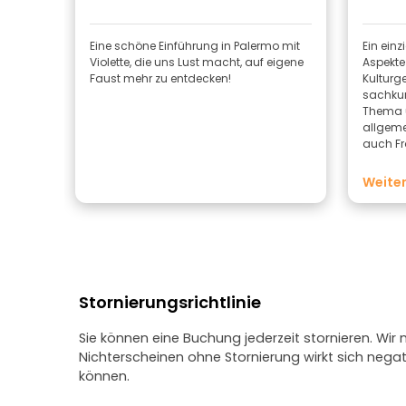
Eine schöne Einführung in Palermo mit
Ein einz
Violette, die uns Lust macht, auf eigene
Aspekte
Faust mehr zu entdecken!
Kulturge
sachkund
Thema u
allgeme
auch Fr
Eindrüc
empfehl
Weiter
Stornierungsrichtlinie
Sie können eine Buchung jederzeit stornieren. Wir
Nichterscheinen ohne Stornierung wirkt sich neg
können.