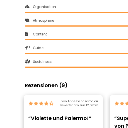
Organisation
Atmosphere
Content
Guide
Usefulness
Rezensionen (9)
von Anne De casamajorr
Bewertet am Jun 12, 2026
“Violette und Palermo!”
“Sup
von 