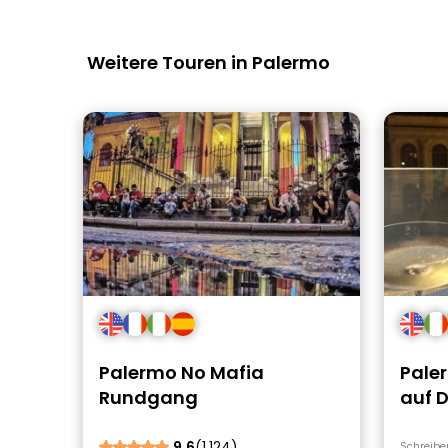
Weitere Touren in Palermo
Palermo No Mafia
Pale
Rundgang
auf 
geho
9.6
(1,124)
Schreibe