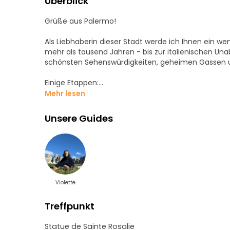
Überblick
Grüße aus Palermo!
Als Liebhaberin dieser Stadt werde ich Ihnen ein we
mehr als tausend Jahren - bis zur italienischen Un
schönsten Sehenswürdigkeiten, geheimen Gassen 
Einige Etappen:
Mehr lesen
- Die Kathedrale von Palermo
- Der Ballarò-Markt
Unsere Guides
- Die Chiesa del Gesù
- Die Chiesa della Martorana
- Die Piazza Pretoria
- Quattro Canti
- Das hebräische Viertel und die Kalsa
- Piazza Marina
Violette
Unser gemeinsamer Spaziergang kann an Ihre Wünsc
Treffpunkt
Sie Palermo lieben und auf andere Weise entdecke
Statue de Sainte Rosalie