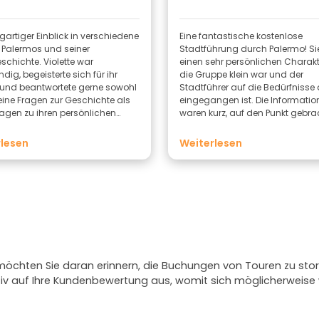
igartiger Einblick in verschiedene
Eine fantastische kostenlose
 Palermos und seiner
Stadtführung durch Palermo! Si
schichte. Violette war
einen sehr persönlichen Charakt
ig, begeisterte sich für ihr
die Gruppe klein war und der
nd beantwortete gerne sowohl
Stadtführer auf die Bedürfnisse a
ine Fragen zur Geschichte als
eingegangen ist. Die Informati
agen zu ihren persönlichen
waren kurz, auf den Punkt gebr
ken vom Leben dort … sehr
genau richtig. Besonders faszin
enswert
waren die Einblicke in die versc
lesen
Weiterlesen
Viertel abseits der ausgetretene
Außerdem haben wir einige tolle
Restaurantempfehlungen bek
Sehr empfehlenswert!
 möchten Sie daran erinnern, die Buchungen von Touren zu stor
ativ auf Ihre Kundenbewertung aus, womit sich möglicherweis