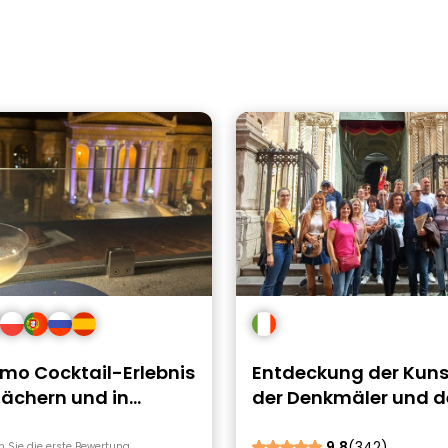
rmo Cocktail-Erlebnis
Entdeckung der Kuns
Dächern und in
der Denkmäler und d
benen Bars
Märkte von Palermo
9.8
(342)
n Sie die erste Bewertung