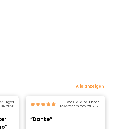
Alle anzeigen
en Engert
von Claudine Huebner
 04, 2026
Bewertet am May 29, 2026
ter
“Danke”
“Tol
mo”
”