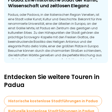
Wissenschaft und zeitlosen Eleganz
Padua, oder Padova, in der italienischen Region Venetien, ist
eine Stadt voller Kunst, Kultur und Geschichte. Bekannt für ihre
renommierte Universität, eine der ältesten in Europa, an der
einst Galilei lehrte, ist Padua ein Zentrum des geistigen und
kulturellen Erbes. Zu den Höhepunkten der Stadt gehören die
prächtige Scrovegni-Kapelle mit den Fresken Giottos, die
beeindruckende Basilika des Heiligen Antonius und der
elegante Prato della Valle, einer der größten Plätze in Europa.
Besucher können durch die charmanten Straßen schlendern,
die lebhaften Märkte genießen und die perfekte Mischung aus
mittelalterlicher und Renaissance-Architektur erleben. Padua
bietet eine reiche Reise durch das künstlerische und
wissenschaftliche Erbe Italiens.
Entdecken Sie weitere Touren in
Padua
Historische kostenlose Stadtführungen in Padua
Kulturelle kostenlose Stadtführungen in Padua