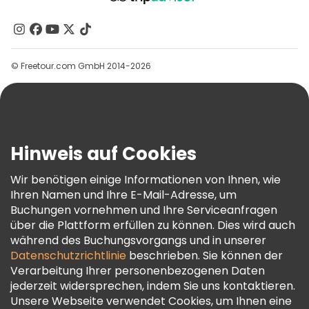
Über Uns
Kontakt
Gruppen
© Freetour.com GmbH 2014-2026
Hilfe
Blog
Presse
Sicherheit Und Datenschutz
Hinweis auf Cookies
AGB Und Rechtliches
Wir benötigen einige Informationen von Ihnen, wie
Cookie-Richtlinie
Ihren Namen und Ihre E-Mail-Adresse, um
Freetour Auszeichnungen
Buchungen vornehmen und Ihre Serviceanfragen
über die Plattform erfüllen zu können. Dies wird auch
Treueprogramm
während des Buchungsvorgangs und in unserer
Datenschutzrichtlinie
beschrieben. Sie können der
Verarbeitung Ihrer personenbezogenen Daten
jederzeit widersprechen, indem Sie uns kontaktieren.
Unsere Webseite verwendet Cookies, um Ihnen eine