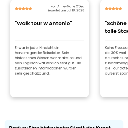
von Anne-Marie O’Dea
Bewertet am Jul 18, 2026
"Walk tour w Antonio"
"Schöne 
tolle Sta
Er war in jeder Hinsicht ein
Keine Freetou
hervorragender Reiseleiter. Sein
die 30€ wert.
historisches Wissen war makellos und
deutsche und
sein Englisch war wirklich sehr gut. Die
zusammengefü
zusätzlichen Informationen wurden
die Tour trot
sehr geschätzt und...
äußerst span
Padua: Eine historische Stadt der Kunst,