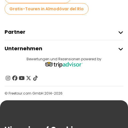
Gratis-Touren in Almodóvar del Río
Partner
Freetour Beitreten
Unternehmen
Anbieter-Anmeldung
Reiseziele
Bewertungen und Rezensionen powered by
Affiliate-Programm
Über Uns
Kontakt
Gruppen
© Freetour.com GmbH 2014-2026
Hilfe
Blog
Presse
Sicherheit Und Datenschutz