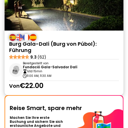
Burg Gala-Dalí (Burg von Púbol):
Führung
9.3
(62)
Bereitgestellt von
Fundació Gala-Salvador Dalí
1std 15min
11:00 AM, 11:30 AM
€22.00
Von
Reise Smart, spare mehr
Machen Sie Ihre erste
Buchung und sichern Sie sich
erstaunliche Angebote und