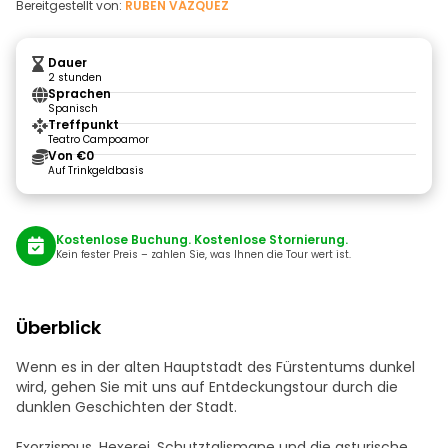
Bereitgestellt von:
RUBEN VÁZQUEZ
Dauer
2 stunden
Sprachen
Spanisch
Treffpunkt
Teatro Campoamor
Von €0
Auf Trinkgeldbasis
Kostenlose Buchung. Kostenlose Stornierung.
Kein fester Preis – zahlen Sie, was Ihnen die Tour wert ist.
Überblick
Wenn es in der alten Hauptstadt des Fürstentums dunkel
wird, gehen Sie mit uns auf Entdeckungstour durch die
dunklen Geschichten der Stadt.
Exorzismus, Hexerei, Schutztalismane und die asturische