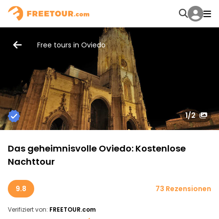
Free tours in Oviedo
1
/2
Das geheimnisvolle Oviedo: Kostenlose
Nachttour
9.8
73 Rezensionen
Verifiziert von:
FREETOUR.com