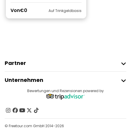
Von
€0
Auf Trinkgeldbasis
Partner
Freetour Beitreten
Unternehmen
Anbieter-Anmeldung
Reiseziele
Bewertungen und Rezensionen powered by
Affiliate-Programm
Über Uns
Kontakt
Gruppen
© Freetour.com GmbH 2014-2026
Hilfe