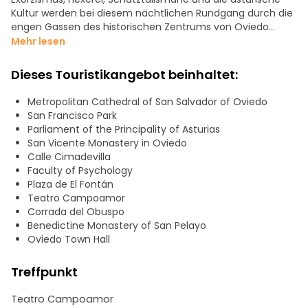
Kultur werden bei diesem nächtlichen Rundgang durch die
engen Gassen des historischen Zentrums von Oviedo
miteinander verbunden.
Mehr lesen
All dies ist in eine Atmosphäre von Legenden und
Dieses Touristikangebot beinhaltet:
Geheimnissen gehüllt.
wer waren die "Blonden Zwillinge"?
Metropolitan Cathedral of San Salvador of Oviedo
stimmt es, dass einer der wichtigsten Exorzismen des
San Francisco Park
mittelalterlichen Spaniens in der Kathedrale stattfand?
Parliament of the Principality of Asturias
welche dunklen Geheimnisse birgt die Kathedrale?
San Vicente Monastery in Oviedo
was ist der Ursprung des Jets?
Calle Cimadevilla
wer war die "unglückliche Schneiderin", die nicht ins
Faculty of Psychology
Jenseits hinübergehen konnte?
Plaza de El Fontán
Teatro Campoamor
trauen Sie sich, das geheimnisvolle Oviedo zu entdecken?
Corrada del Obuspo
Benedictine Monastery of San Pelayo
Oviedo Town Hall
Treffpunkt
Teatro Campoamor