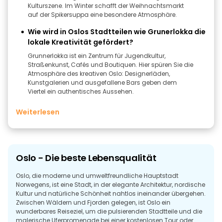
Kulturszene. Im Winter schafft der Weihnachtsmarkt
auf der Spikersuppa eine besondere Atmosphäre.
Wie wird in Oslos Stadtteilen wie Grunerlokka die
lokale Kreativität gefördert?
Grunnerlokka ist ein Zentrum für Jugendkultur,
Straßenkunst, Cafés und Boutiquen. Hier spüren Sie die
Atmosphäre des kreativen Oslo: Designerläden,
Kunstgalerien und ausgefallene Bars geben dem
Viertel ein authentisches Aussehen.
Weiterlesen
Oslo - Die beste Lebensqualität
Oslo, die moderne und umweltfreundliche Hauptstadt
Norwegens, ist eine Stadt, in der elegante Architektur, nordische
Kultur und natürliche Schönheit nahtlos ineinander übergehen.
Zwischen Wäldern und Fjorden gelegen, ist Oslo ein
wunderbares Reiseziel, um die pulsierenden Stadtteile und die
malerische Uferpromenade bei einer kostenlosen Tour oder