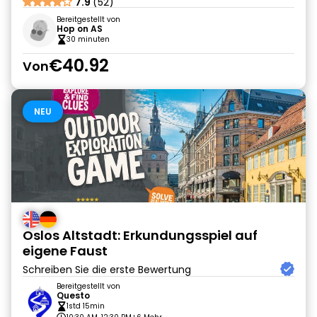
7.9
(52)
Bereitgestellt von
Hop on AS
30 minuten
€40.92
Von
NEU
Oslos Altstadt: Erkundungsspiel auf
eigene Faust
Schreiben Sie die erste Bewertung
Bereitgestellt von
Questo
1std 15min