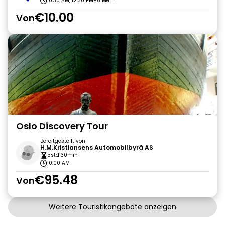
10:30 AM, 12:30 PM
+6 Mehr
€10.00
Von
Oslo Discovery Tour
Bereitgestellt von
H.M.Kristiansens Automobilbyrå AS
5std 30min
10:00 AM
€95.48
Von
Weitere Touristikangebote anzeigen