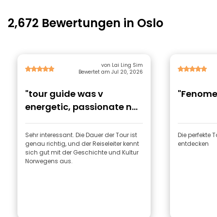
2,672 Bewertungen in Oslo
von Lai Ling Sim
Bewertet am Jul 20, 2026
"tour guide was v
"Fenome
energetic, passionate n
knowlegeable about
Norw"
Sehr interessant. Die Dauer der Tour ist
Die perfekte 
genau richtig, und der Reiseleiter kennt
entdecken
sich gut mit der Geschichte und Kultur
Norwegens aus.