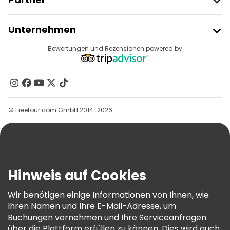
Freetour Beitreten
Unternehmen
Anbieter-Anmeldung
Reiseziele
Bewertungen und Rezensionen powered by
Affiliate-Programm
Über Uns
Kontakt
Gruppen
© Freetour.com GmbH 2014-2026
Hilfe
Blog
Presse
Sicherheit Und Datenschutz
Hinweis auf Cookies
AGB Und Rechtliches
Wir benötigen einige Informationen von Ihnen, wie
Cookie-Richtlinie
Ihren Namen und Ihre E-Mail-Adresse, um
Freetour Auszeichnungen
Buchungen vornehmen und Ihre Serviceanfragen
über die Plattform erfüllen zu können. Dies wird auch