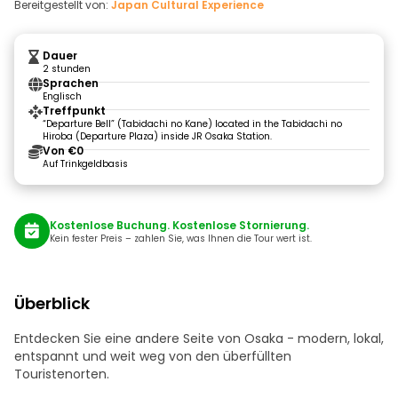
Bereitgestellt von:
Japan Cultural Experience
Dauer
2 stunden
Sprachen
Englisch
Treffpunkt
“Departure Bell” (Tabidachi no Kane) located in the Tabidachi no
Hiroba (Departure Plaza) inside JR Osaka Station.
Von €0
Auf Trinkgeldbasis
Kostenlose Buchung. Kostenlose Stornierung.
Kein fester Preis – zahlen Sie, was Ihnen die Tour wert ist.
Überblick
Entdecken Sie eine andere Seite von Osaka - modern, lokal,
entspannt und weit weg von den überfüllten
Touristenorten.