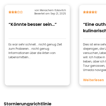
von Menachem Itzkovitch
Bewertet am Sep 21, 2025
“Könnte besser sein...”
“Eine aut
kulinarisc
Osaka”
Es war sehr schnell... nicht genug Zeit
Dies ist eine seh
zum Probieren... nicht genug
diejenigen, di
Informationen über die Arten von
versuchen, Lebe
Lebensmitteln...
will. Ich habe i
lieben, aber ic
Tour genossen, 
Umeda navigier
verwirrend für 
Kazu-san!
Weiterlesen
Stornierungsrichtlinie