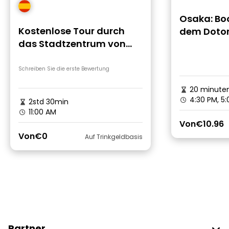
Osaka: Bo
Kostenlose Tour durch
dem Doton
das Stadtzentrum von
Osaka
Schreiben Sie die erste Bewertung
20 minute
4:30 PM, 5
2std 30min
11:00 AM
Von
€10.96
Von
€0
Auf Trinkgeldbasis
Partner