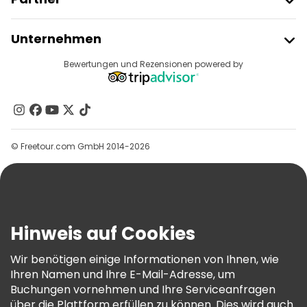
Freetour Beitreten
Unternehmen
Anbieter-Anmeldung
Reiseziele
Bewertungen und Rezensionen powered by
Affiliate-Programm
Über Uns
Kontakt
Gruppen
© Freetour.com GmbH 2014-2026
Hilfe
Blog
Presse
Sicherheit Und Datenschutz
Hinweis auf Cookies
AGB Und Rechtliches
Wir benötigen einige Informationen von Ihnen, wie
Cookie-Richtlinie
Ihren Namen und Ihre E-Mail-Adresse, um
Freetour Auszeichnungen
Buchungen vornehmen und Ihre Serviceanfragen
über die Plattform erfüllen zu können. Dies wird auch
Treueprogramm