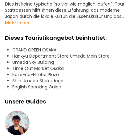
Dies ist keine typische "so viel wie möglich laufen"-Tour.
Stattdessen hilft Ihnen diese Erfahrung, das moderne
Japan durch die lokale Kultur, die Essenskultur und das
Alltagsleben in Osaka Umeda zu verstehen.
Mehr lesen
Weniger laufen, mehr verstehen.
Dieses Touristikangebot beinhaltet:
Ursprünglich wurde diese Tour als eine auf lokales Essen
GRAND GREEN OSAKA
fokussierte Erfahrung konzipiert, aber sie wurde zu einer
Hankyu Department Store Umeda Main Store
intelligenteren kulturellen Walking Tour weiterentwickelt,
Umeda Sky Building
die das moderne Osaka über Dotonbori hinaus erkundet.
Time Out Market Osaka
Kaze-no-Hiroba Plaza
Geführt von einem einheimischen japanischen
Shin Umeda Shokudogai
Fremdenführer mit Erfahrung in der Betreuung von über
English Speaking Guide
7.000 Gästen aus mehr als 75 Ländern, konzentriert sich
diese Tour auf bedeutungsvolle kulturelle Einblicke und
Unsere Guides
nicht nur auf die Besichtigung berühmter Wahrzeichen.
Sie können besuchen:
- Osaka Bahnhofsbereich
- Grand Green Osaka
- Umeda Sky Building Bereich