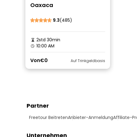
Oaxaca
9.3
(485)
2std 30min
10:00 AM
Von
€0
Auf Trinkgeldbasis
Partner
Freetour Beitreten
Anbieter-Anmeldung
Affiliate-
Unternehmen