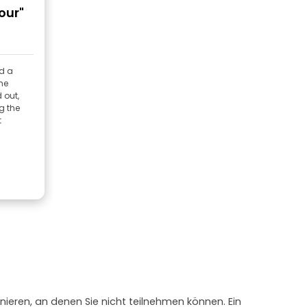
our"
d a
he
 out,
g the
t
nieren, an denen Sie nicht teilnehmen können. Ein