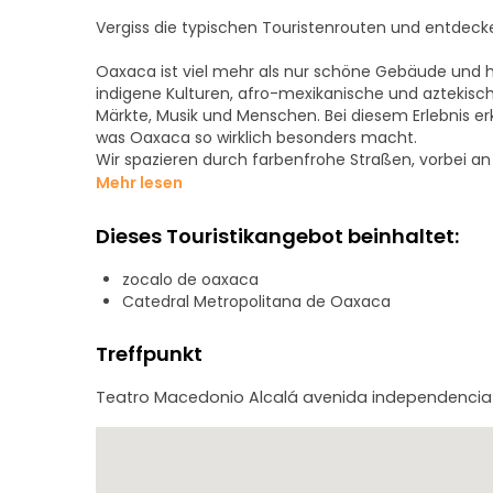
Vergiss die typischen Touristenrouten und entdeck
Oaxaca ist viel mehr als nur schöne Gebäude und his
indigene Kulturen, afro-mexikanische und aztekische
Märkte, Musik und Menschen. Bei diesem Erlebnis e
was Oaxaca so wirklich besonders macht.
Wir spazieren durch farbenfrohe Straßen, vorbei an
traditionelle Viertel und zu versteckten Ecken, wäh
Mehr lesen
Du wirst die faszinierende Geschichte von Oaxaca 
Gemeinschaften kennenlernen, ebenso wie ihre Trad
Dieses Touristikangebot beinhaltet:
Vor allem aber wird es kein Rundgang sein, bei dem d
zocalo de oaxaca
sein, bei dem du Fragen stellen, dich unterhalten
Catedral Metropolitana de Oaxaca
Einheimischen kennenlernen kannst.
Treffpunkt
Oaxaca ist nicht nur ein Reiseziel. Es ist eine Gesch
Teatro Macedonio Alcalá avenida independencia
Komm mit uns auf einen Spaziergang, entdecke die
ein Einheimischer.