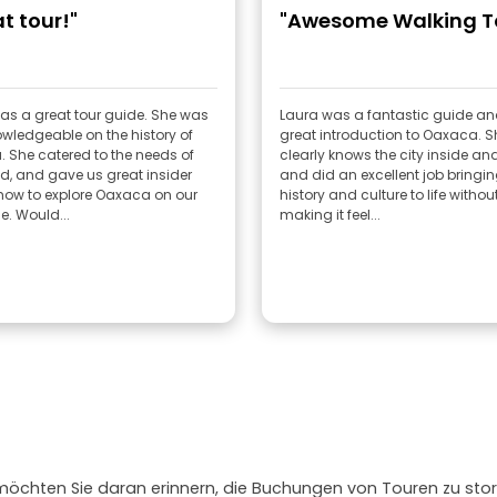
t tour!"
"Awesome Walking T
as a great tour guide. She was
Laura was a fantastic guide an
owledgeable on the history of
great introduction to Oaxaca. S
 She catered to the needs of
clearly knows the city inside and
d, and gave us great insider
and did an excellent job bringin
 how to explore Oaxaca on our
history and culture to life withou
e. Would...
making it feel...
 möchten Sie daran erinnern, die Buchungen von Touren zu stor