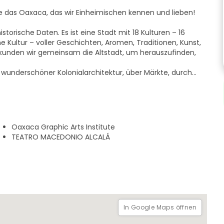
e das Oaxaca, das wir Einheimischen kennen und lieben!
torische Daten. Es ist eine Stadt mit 18 Kulturen – 16
 Kultur – voller Geschichten, Aromen, Traditionen, Kunst,
rkunden wir gemeinsam die Altstadt, um herauszufinden,
 wunderschöner Kolonialarchitektur, über Märkte, durch
rend wir die Geschichten hinter jedem Ort entdecken.
und das lebendige Erbe seiner Zapoteken- und indigenen
itionen, Gastronomie, Kunst, Feste und den Alltag.
u einfach nur dem Reiseleiter zuhörst. Es wird ein Erlebnis
Oaxaca Graphic Arts Institute
, lachen, Neues entdecken und Oaxaca mit den Augen eines
TEATRO MACEDONIO ALCALÁ
ichte, die darauf wartet, erkundet zu werden.
 Geschichten hinter den Straßen und erlebe Oaxaca wie
In Google Maps öffnen