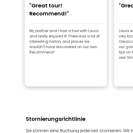
"Great tour!
"Grea
Recommend!"
My partner and I had a tour with Laura
Laura w
and really enjoyed it! There was a lot of
very kn
interesting history and places we
Oaxaca.
wouldn't have discovered on our own.
our goo
Recommend!
tips on
own tim
Stornierungsrichtlinie
Sie können eine Buchung jederzeit stornieren. Wir