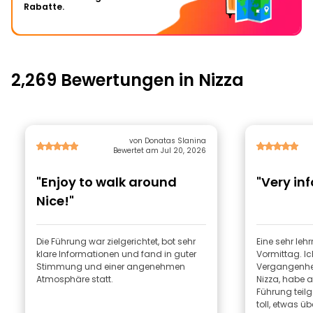
Rabatte.
2,269 Bewertungen in Nizza
von Donatas Slanina
Bewertet am Jul 20, 2026
"Enjoy to walk around
"Very in
Nice!"
Die Führung war zielgerichtet, bot sehr
Eine sehr leh
klare Informationen und fand in guter
Vormittag. Ic
Stimmung und einer angenehmen
Vergangenhei
Atmosphäre statt.
Nizza, habe a
Führung teil
toll, etwas übe