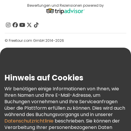
Reiseziele
Bewertungen und Rezensionen powered by
Affiliate-Programm
Über Uns
Kontakt
Gruppen
© Freetour.com GmbH 2014-2026
Hilfe
Blog
Presse
Sicherheit Und Datenschutz
Hinweis auf Cookies
AGB Und Rechtliches
Wir benötigen einige Informationen von Ihnen, wie
Cookie-Richtlinie
Ihren Namen und Ihre E-Mail-Adresse, um
Freetour Auszeichnungen
Buchungen vornehmen und Ihre Serviceanfragen
über die Plattform erfüllen zu können. Dies wird auch
Treueprogramm
während des Buchungsvorgangs und in unserer
Datenschutzrichtlinie
beschrieben. Sie können der
Verarbeitung Ihrer personenbezogenen Daten