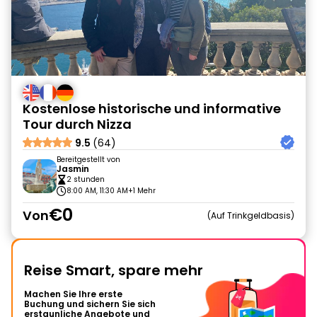
Kostenlose historische und informative
Tour durch Nizza
9.5
(64)
Bereitgestellt von
Jasmin
2 stunden
8:00 AM, 11:30 AM
+1 Mehr
€0
Von
Auf Trinkgeldbasis
Reise Smart, spare mehr
Machen Sie Ihre erste
Buchung und sichern Sie sich
erstaunliche Angebote und