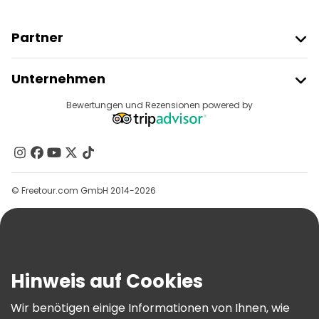
Partner
Freetour Beitreten
Unternehmen
Anbieter-Anmeldung
Reiseziele
Bewertungen und Rezensionen powered by
Affiliate-Programm
Über Uns
Kontakt
Gruppen
© Freetour.com GmbH 2014-2026
Hilfe
Blog
Presse
Sicherheit Und Datenschutz
Hinweis auf Cookies
AGB Und Rechtliches
Wir benötigen einige Informationen von Ihnen, wie
Cookie-Richtlinie