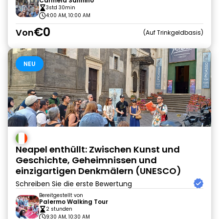
Carmela Sannino
3std 30min
4:00 AM, 10:00 AM
€0
Von
Auf Trinkgeldbasis
NEU
Neapel enthüllt: Zwischen Kunst und
Geschichte, Geheimnissen und
einzigartigen Denkmälern (UNESCO)
Schreiben Sie die erste Bewertung
Bereitgestellt von
Palermo Walking Tour
2 stunden
9:30 AM, 10:30 AM