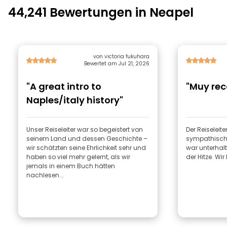
44,241 Bewertungen in Neapel
von victoria fukuhara
Bewertet am Jul 21, 2026
"A great intro to
"Muy re
Naples/italy history"
Unser Reiseleiter war so begeistert von
Der Reiseleit
seinem Land und dessen Geschichte –
sympathisch 
wir schätzten seine Ehrlichkeit sehr und
war unterhalt
haben so viel mehr gelernt, als wir
der Hitze. Wi
jemals in einem Buch hätten
nachlesen...