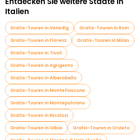
Entdecken Sie weitere Städte in
Sportaktivitäten in Neapel
Italien
Selbstgeführte Touren in Neapel
Eintrittskarten in Neapel
Gratis-Touren in Venedig
Gratis-Touren in Rom
Skip-the-line-Tickets in Neapel
Gratis-Touren in Florenz
Gratis-Touren in Milan
Kreuzfahrten in Neapel
Museen in Neapel
Gratis-Touren in Tivoli
Kostenlose Altstadtbesichtigung in Neapel
Gratis-Touren in Agrigento
Führungen für kleine Gruppen in Neapel
Gratis-Touren in Alberobello
Markttouren in Neapel
Gratis-Touren in Montefiascone
Lokale Verkostungstouren in Neapel
Gratis-Touren in Montepulciano
Kostenlose Tagesausflüge in Neapel
Gratis-Touren in Nicolosi
Kostenlose Nachtwanderungen in Neapel
Gratis-Touren in Olbia
Gratis-Touren in Orvieto
Fahrradtouren in Neapel