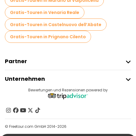
Gratis-Touren in Marano di Valpolicella
Food-Touren in Neapel
Gratis-Touren in Venaria Reale
Kostenlose Führungen in der Nähe Archaeological Park of Pompeii
Gratis-Touren in Castelnuovo dell’Abate
Kostenlose Führungen in der Nähe Piazza del Plebiscito
Gratis-Touren in Prignano Cilento
Kostenlose Führungen in der Nähe Underground Naples
Partner
Freetour Beitreten
Unternehmen
Anbieter-Anmeldung
Reiseziele
Bewertungen und Rezensionen powered by
Affiliate-Programm
Über Uns
Kontakt
Gruppen
© Freetour.com GmbH 2014-2026
Hilfe