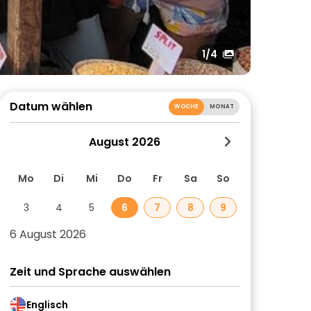
1
/4
Datum wählen
WOCHE
MONAT
August 2026
Mo
Di
Mi
Do
Fr
Sa
So
3
4
5
6
7
8
9
6 August 2026
Zeit und Sprache auswählen
Englisch