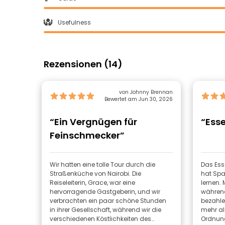
Usefulness
Rezensionen (14)
von Johnny Brennan
Bewertet am Jun 30, 2026
“Ein Vergnügen für
“Ess
Feinschmecker”
Wir hatten eine tolle Tour durch die
Das Ess
Straßenküche von Nairobi. Die
hat Spa
Reiseleiterin, Grace, war eine
lernen. 
hervorragende Gastgeberin, und wir
während
verbrachten ein paar schöne Stunden
bezahle
in ihrer Gesellschaft, während wir die
mehr al
verschiedenen Köstlichkeiten des
Ordnun