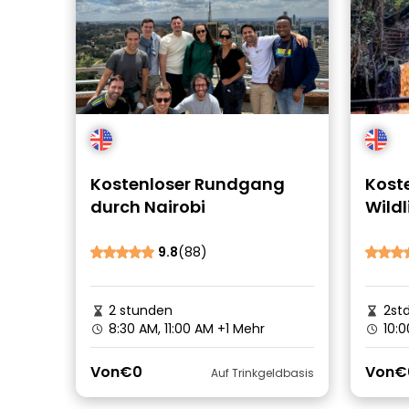
Kostenloser Rundgang
Kost
durch Nairobi
Wildl
Uber
Nairo
9.8
(88)
2 stunden
2st
8:30 AM, 11:00 AM
+1 Mehr
10:0
Von
€0
Von
€
Auf Trinkgeldbasis