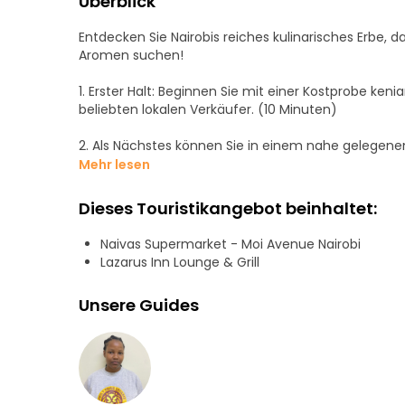
Überblick
Entdecken Sie Nairobis reiches kulinarisches Erbe, das
Aromen suchen!
1. Erster Halt: Beginnen Sie mit einer Kostprobe k
beliebten lokalen Verkäufer. (10 Minuten)
2. Als Nächstes können Sie in einem nahe gelegen
mit Ugali und Grünzeug genießen. Ein lokaler Favori
Mehr lesen
3. Schlendern Sie zum Markt: Spazieren Sie zu einem
Dieses Touristikangebot beinhaltet:
und etwas über die Esskultur der Stadt erfahren.
Naivas Supermarket - Moi Avenue Nairobi
4. Dritter Halt: Genießen Sie eine Tasse feinsten k
Lazarus Inn Lounge & Grill
Letzter Halt: Probieren Sie zum Abschluss ein köst
Unsere Guides
Handwerker.
Bitte lassen Sie mich wissen, wenn Sie irgendwelc
Optionen sind möglich!