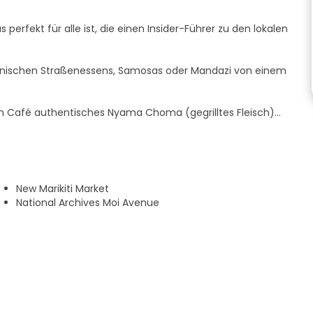
 perfekt für alle ist, die einen Insider-Führer zu den lokalen
enianischen Straßenessens, Samosas oder Mandazi von einem
en Café authentisches Nyama Choma (gegrilltes Fleisch)
t! (30 Minuten)
 lebhaften Markt in Nairobi, wo Sie frische Zutaten finden
New Marikiti Market
enianischen Kaffees in einem Spezialitätencafé. (15 Minuten)
National Archives Moi Avenue
liches Mango- oder Passionsfruchtsorbet von einem lokalen
he diätetischen Einschränkungen haben. Vegetarische