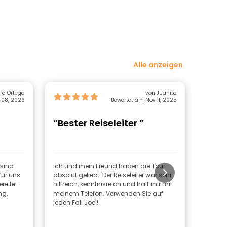
Alle anzeigen
von Tamara Ortega
von Juanita
 08, 2026
Bewertet am Nov 11, 2025
“Bester Reiseleiter ”
“Typ
 sind
Ich und mein Freund haben die Tour
Tolle E
für uns
absolut geliebt. Der Reiseleiter war sehr
typisc
reitet.
hilfreich, kenntnisreich und half mir mit
probie
ng,
meinem Telefon. Verwenden Sie auf
uns kau
jeden Fall Joel!
verschi