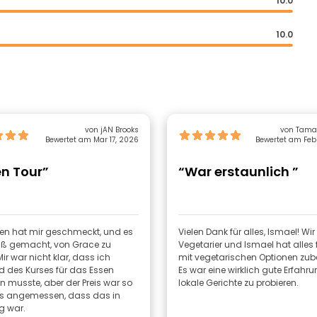
10.0
10.0
von jAN Brooks
Bewertet am Mar 17, 2026
Bewertet am Feb
en Tour”
“War erstaunlich ”
en hat mir geschmeckt, und es
Vielen Dank für alles, Ismael! Wir
ß gemacht, von Grace zu
Vegetarier und Ismael hat alles 
Mir war nicht klar, dass ich
mit vegetarischen Optionen zube
 des Kurses für das Essen
Es war eine wirklich gute Erfahru
n musste, aber der Preis war so
lokale Gerichte zu probieren.
s angemessen, dass das in
g war.