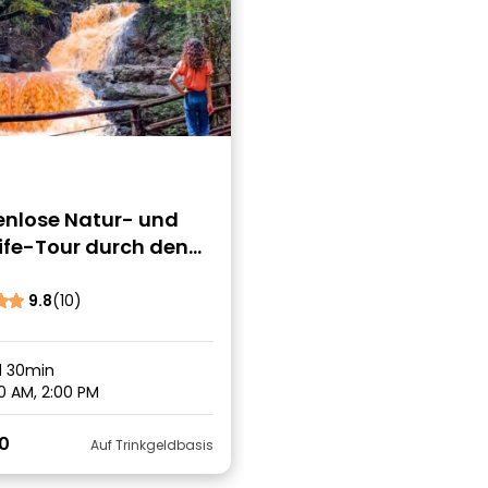
enlose Natur- und
ife-Tour durch den
n-Wald/Wasserfall in
bi
9.8
(10)
d 30min
0 AM, 2:00 PM
0
Auf Trinkgeldbasis