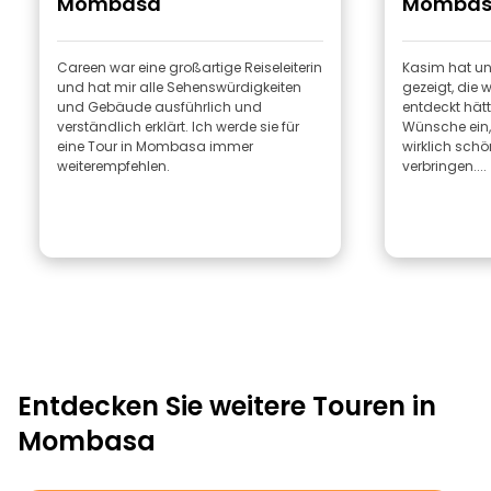
Mombasa"
Mombas
Careen war eine großartige Reiseleiterin
Kasim hat un
und hat mir alle Sehenswürdigkeiten
gezeigt, die 
und Gebäude ausführlich und
entdeckt hätt
verständlich erklärt. Ich werde sie für
Wünsche ein,
eine Tour in Mombasa immer
wirklich schö
weiterempfehlen.
verbringen....
Entdecken Sie weitere Touren in
Mombasa