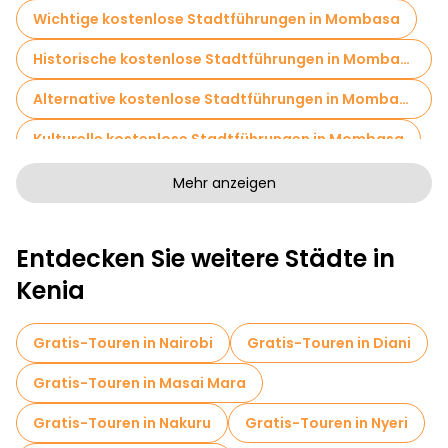
Wichtige kostenlose Stadtführungen in Mombasa
Historische kostenlose Stadtführungen in Mombasa
Alternative kostenlose Stadtführungen in Mombasa
Kulturelle kostenlose Stadtführungen in Mombasa
Kostenlose Rundgänge für Familien in Mombasa
Mehr anzeigen
Kneipentour in Mombasa
Entdecken Sie weitere Städte in
Kreuzfahrten in Mombasa
Museen in Mombasa
Kenia
Kostenlose Altstadtbesichtigung in Mombasa
Markttouren in Mombasa
Gratis-Touren in Nairobi
Gratis-Touren in Diani
Lokale Verkostungstouren in Mombasa
Gratis-Touren in Masai Mara
Fahrradtouren in Mombasa
Gratis-Touren in Nakuru
Gratis-Touren in Nyeri