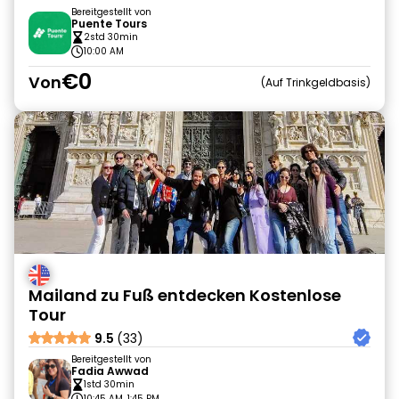
Bereitgestellt von
Puente Tours
2std 30min
10:00 AM
€0
Von
Auf Trinkgeldbasis
Mailand zu Fuß entdecken Kostenlose
Tour
9.5
(33)
Bereitgestellt von
Fadia Awwad
1std 30min
10:45 AM, 1:45 PM