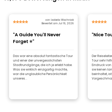
von Izabela Wochniak
Bewertet am Jul 19, 2026
"A Guide You'll Never
"Nice To
Forget ⭐"
Das war eine absolut fantastische Tour
Der Reiseleit
und einer der unvergesslichsten
Tour sehr hil
Stadtrundgänge, die ich je erlebt habe.
Eindruck von
Was sie wirklich einzigartig machte,
sie keinen l
war die unglaubliche Persönlichkeit
beinhaltet, ist
unseres...
Vorgeschmac