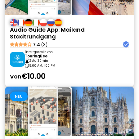
Audio Guide App: Mailand
Stadtrundgang
7.4
(3)
Bereitgestellt von
TouringBee
2std 30min
9:00 AM, 1:00 PM
€10.00
Von
NEU