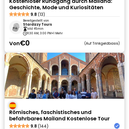
Kostenloser Rundgang durch Mailand:
Geschichte, Mode und Kuriositäten
9.8
(13)
Bereitgestellt von
Stardizzy Tours
1std 45min
11:30 AM, 3:00 PM
+1 Mehr
€0
Von
Auf Trinkgeldbasis
Römisches, faschistisches und
befahrbares Mailand Kostenlose Tour
9.8
(144)