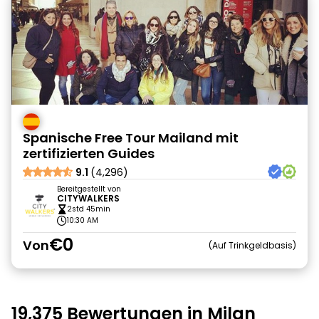
Spanische Free Tour Mailand mit
zertifizierten Guides
9.1
(4,296)
Bereitgestellt von
CITYWALKERS
2std 45min
10:30 AM
€0
Von
Auf Trinkgeldbasis
19,375 Bewertungen in Milan