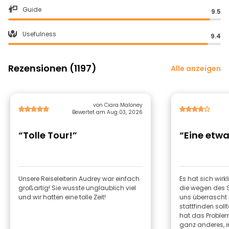
Guide
9.5
Usefulness
9.4
Rezensionen (1197)
Alle anzeigen
von Ciara Maloney
Bewertet am Aug 03, 2026
“Tolle Tour!”
“Eine etwa
Unsere Reiseleiterin Audrey war einfach
Es hat sich wirk
großartig! Sie wusste unglaublich viel
die wegen des 
und wir hatten eine tolle Zeit!
uns überrascht 
stattfinden sollt
hat das Problem re
ganz anderes, i