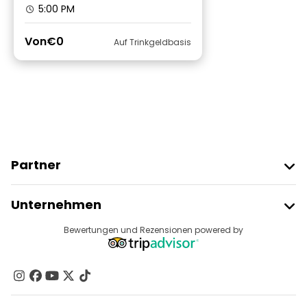
5:00 PM
Von
€0
Auf Trinkgeldbasis
Partner
Freetour Beitreten
Unternehmen
Anbieter-Anmeldung
Reiseziele
Bewertungen und Rezensionen powered by
Affiliate-Programm
Über Uns
Kontakt
Gruppen