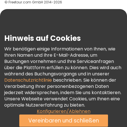
© Freetour.com GmbH 2014-2026
Hilfe
Blog
Presse
Sicherheit Und Datenschutz
Hinweis auf Cookies
AGB Und Rechtliches
Wir benötigen einige Informationen von Ihnen, wie
Cookie-Richtlinie
Ihren Namen und Ihre E-Mail-Adresse, um
Freetour Auszeichnungen
Buchungen vornehmen und Ihre Serviceanfragen
über die Plattform erfüllen zu können. Dies wird auch
Treueprogramm
während des Buchungsvorgangs und in unserer
Datenschutzrichtlinie
beschrieben. Sie können der
Verarbeitung Ihrer personenbezogenen Daten
jederzeit widersprechen, indem Sie uns kontaktieren.
Unsere Webseite verwendet Cookies, um Ihnen eine
optimale Nutzererfahrung zu bieten.
Konfigurieren/Ablehnen
Vereinbaren und schließen