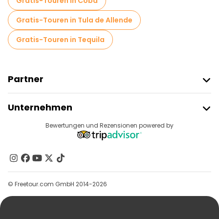
Gratis-Touren in Coba
Gratis-Touren in Tula de Allende
Gratis-Touren in Tequila
Partner
Freetour Beitreten
Unternehmen
Anbieter-Anmeldung
Reiseziele
Bewertungen und Rezensionen powered by
Affiliate-Programm
Über Uns
Kontakt
Gruppen
© Freetour.com GmbH 2014-2026
Hilfe
Blog