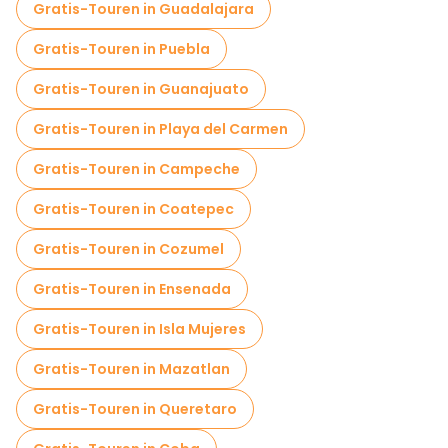
Markttouren in Merida
Gratis-Touren in Guadalajara
Lokale Verkostungstouren in Merida
Gratis-Touren in Puebla
Kostenlose Tagesausflüge in Merida
Gratis-Touren in Guanajuato
Kostenlose Nachtwanderungen in Merida
Gratis-Touren in Playa del Carmen
Fahrradtouren in Merida
Gratis-Touren in Campeche
Food-Touren in Merida
Gratis-Touren in Coatepec
Kostenlose Führungen in der Nähe Museo Casa Montejo
Gratis-Touren in Cozumel
Kostenlose Führungen in der Nähe Jose Peon Contreras Theater
Gratis-Touren in Ensenada
Kostenlose Führungen in der Nähe Autonomous University of Yucatan
Gratis-Touren in Isla Mujeres
Gratis-Touren in Mazatlan
Gratis-Touren in Queretaro