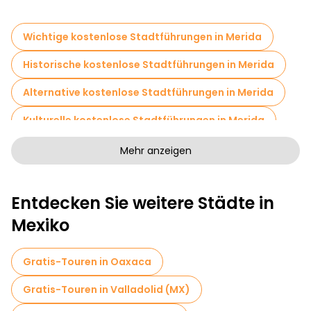
Wichtige kostenlose Stadtführungen in Merida
Historische kostenlose Stadtführungen in Merida
Alternative kostenlose Stadtführungen in Merida
Kulturelle kostenlose Stadtführungen in Merida
Kunstfreie Stadtführungen in Merida
Mehr anzeigen
Kostenlose Rundgänge für Familien in Merida
Entdecken Sie weitere Städte in
Kneipentour in Merida
Mexiko
Sportaktivitäten in Merida
Selbstgeführte Touren in Merida
Gratis-Touren in Oaxaca
Kostenlose Grusel- und Legendenführungen in Merida
Gratis-Touren in Valladolid (MX)