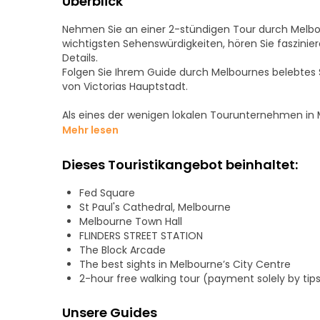
Überblick
Nehmen Sie an einer 2-stündigen Tour durch Melbou
wichtigsten Sehenswürdigkeiten, hören Sie faszini
Details.
Folgen Sie Ihrem Guide durch Melbournes belebtes 
von Victorias Hauptstadt.
Als eines der wenigen lokalen Tourunternehmen in M
sonst nirgendwo hören können, und ein aufschlussrei
Mehr lesen
lernen und ein Lächeln auf Ihr Gesicht zaubern wer
Dieses Touristikangebot beinhaltet:
Bitte beachten Sie: Die "Free Walking Tour" funktion
Zufriedenheit, unseren Führern am Ende der Tour ein
Fed Square
Einnahmequelle unserer Fremdenführer, die ansonst
St Paul's Cathedral, Melbourne
werden.
Melbourne Town Hall
FLINDERS STREET STATION
The Block Arcade
The best sights in Melbourne’s City Centre
2-hour free walking tour (payment solely by tip
Unsere Guides