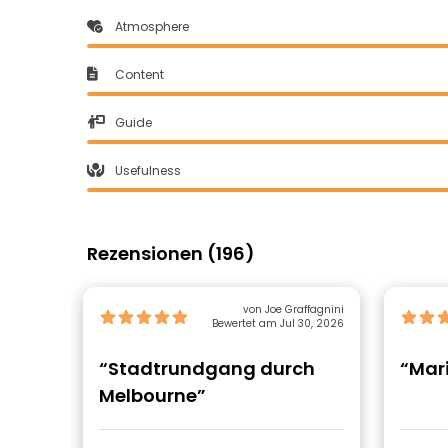
Atmosphere
Content
Guide
Usefulness
Rezensionen (196)
von Joe Graffagnini
Bewertet am Jul 30, 2026
“Stadtrundgang durch
“Mar
Melbourne”