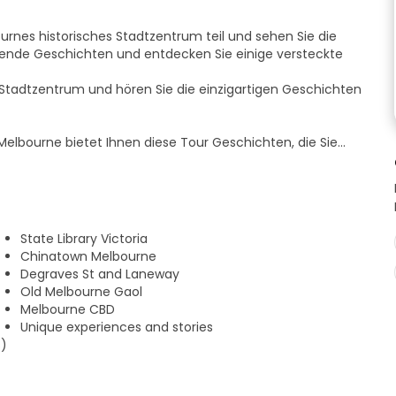
rnes historisches Stadtzentrum teil und sehen Sie die
erende Geschichten und entdecken Sie einige versteckte
Stadtzentrum und hören Sie die einzigartigen Geschichten
elbourne bietet Ihnen diese Tour Geschichten, die Sie
ches Erlebnis. Wir können Ihnen versprechen, dass Sie viel
den.
iert nach einem Modell, bei dem Sie, je nach Ihrer
 Trinkgeld geben können. Dies ist oft die einzige
State Library Victoria
en nicht von der Stadt oder der Regierung bezahlt
Chinatown Melbourne
Degraves St and Laneway
Old Melbourne Gaol
Melbourne CBD
Unique experiences and stories
s)