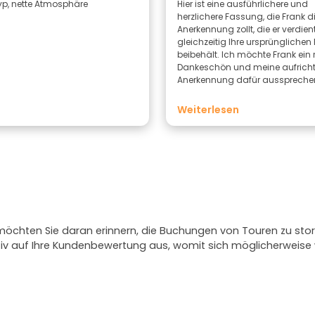
Typ, nette Atmosphäre
Hier ist eine ausführlichere und
herzlichere Fassung, die Frank d
Anerkennung zollt, die er verdien
gleichzeitig Ihre ursprünglichen
beibehält. Ich möchte Frank ein riesiges
Dankeschön und meine aufricht
Anerkennung dafür ausspreche
er eine so hervorragende kosten
Stadtführung durch Melbourne g
Weiterlesen
hat. Von Anfang an war Frank
freundlich, zugänglich, einlad
voller positiver Energie. Er sorgte
dafür, dass sich alle wohlfühlte
seine herzliche Art trug dazu bei
Rahmen für einen angenehmen
Vormittag zu schaffen. Währen
gesamten Tour gab es einen R
Gag darüber, dass er Brite ist, w
 möchten Sie daran erinnern, die Buchungen von Touren zu stor
jede Menge Lacher sorgte. Trot
ativ auf Ihre Kundenbewertung aus, womit sich möglicherweis
er uns Melbourne und Australien
echter Leidenschaft, Stolz und
Begeisterung auf außergewöhn
Weise nähergebracht. Es war
offensichtlich, dass Frank seine 
wirklich genießt. Er hat nicht ein