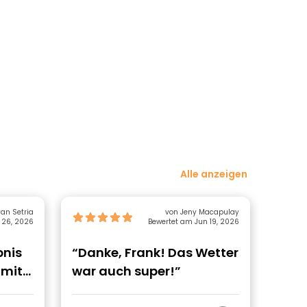
Alle anzeigen
an Setria
von Jeny Macapulay
 26, 2026
Bewertet am Jun 19, 2026
bnis
“Danke, Frank! Das Wetter
“Tol
 mit
war auch super!”