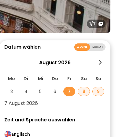
1
/7
Datum wählen
WOCHE
MONAT
August 2026
Mo
Di
Mi
Do
Fr
Sa
So
3
4
5
6
7
8
9
7 August 2026
Zeit und Sprache auswählen
Englisch