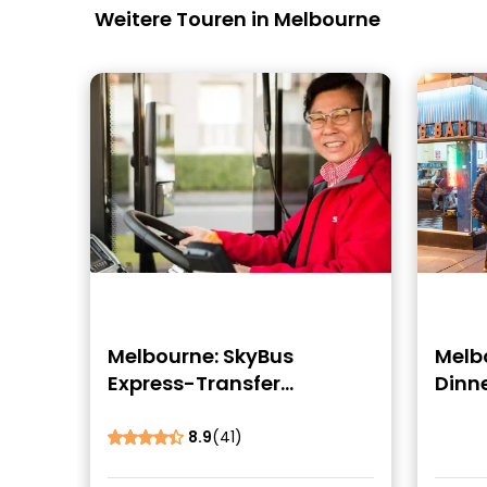
Weitere Touren in Melbourne
Melbourne: SkyBus
Melb
Express-Transfer
Dinne
zum/vom Flughafen und
Stadtzentrum
8.9
(41)