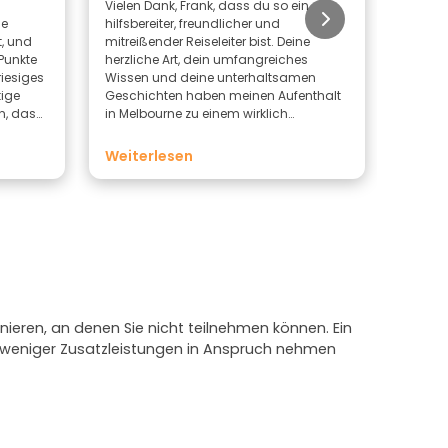
Vielen Dank, Frank, dass du so ein
Frank 
ie
hilfsbereiter, freundlicher und
fantas
t, und
mitreißender Reiseleiter bist. Deine
freundl
 Punkte
herzliche Art, dein umfangreiches
Wissen und deine unterhaltsamen
ige
Geschichten haben meinen Aufenthalt
n, dass
in Melbourne zu einem wirklich
lose
unvergesslichen Erlebnis gemacht. Ich
eleitet
schätze deine Begeisterung und die
Weiterlesen
Sorgfalt, mit der du dafür gesorgt hast,
end und
dass alle eine wundervolle Zeit hatten.
 sofort
n, und
, den
d der
unning
as für
nieren, an denen Sie nicht teilnehmen können. Ein
zdem hat
e weniger Zusatzleistungen in Anspruch nehmen
 mit
liche
Arbeit
fach nur