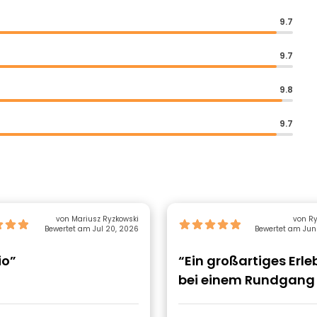
9.7
9.7
9.8
9.7
von Mariusz Ryzkowski
von Ry
Bewertet am Jul 20, 2026
Bewertet am Jun
io”
“Ein großartiges Erle
bei einem Rundgang
Frank”