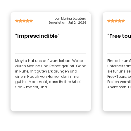
von Marina Locutura
Bewertet am Jul 21, 2026
"Imprescindible"
"Free to
Mayka hat uns auf wunderbare Weise
Eine sehr u
durch Medina und Rabat geführt. Ganz
unterhaltsame
in Ruhe, mit guten Erklärungen und
sie für uns 
einem Hauch von Humor, der immer
Free-Tours, b
gut tut. Man merkt, dass ihr ihre Arbeit
Fakten vermit
Spaß macht, und...
Anekdoten. Ein