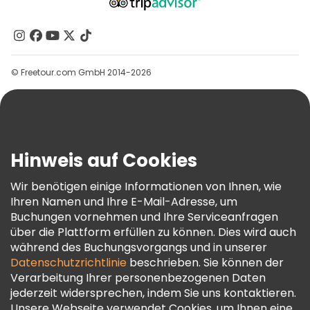
Über Uns
Kontakt
Gruppen
© Freetour.com GmbH 2014-2026
Hilfe
Blog
Presse
Sicherheit Und Datenschutz
Hinweis auf Cookies
AGB Und Rechtliches
Wir benötigen einige Informationen von Ihnen, wie
Cookie-Richtlinie
Ihren Namen und Ihre E-Mail-Adresse, um
Freetour Auszeichnungen
Buchungen vornehmen und Ihre Serviceanfragen
über die Plattform erfüllen zu können. Dies wird auch
Treueprogramm
während des Buchungsvorgangs und in unserer
Datenschutzrichtlinie
beschrieben. Sie können der
Verarbeitung Ihrer personenbezogenen Daten
jederzeit widersprechen, indem Sie uns kontaktieren.
Unsere Webseite verwendet Cookies, um Ihnen eine