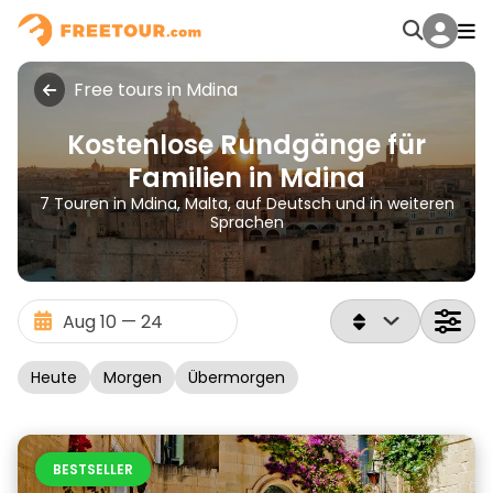
Free tours in Mdina
Kostenlose Rundgänge für
Familien in Mdina
7 Touren in Mdina, Malta, auf Deutsch und in weiteren
Sprachen
Heute
Morgen
Übermorgen
BESTSELLER