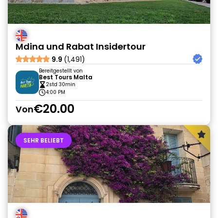
Mdina und Rabat Insidertour
9.9
(1,491)
Bereitgestellt von
Best Tours Malta
2std 30min
4:00 PM
€20.00
Von
SEHR BELIEBT