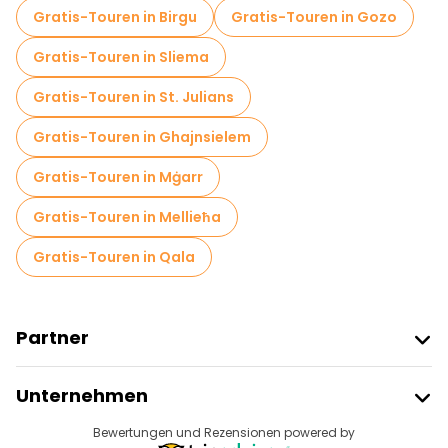
Gratis-Touren in Birgu
Gratis-Touren in Gozo
Gratis-Touren in Sliema
Gratis-Touren in St. Julians
Gratis-Touren in Ghajnsielem
Gratis-Touren in Mġarr
Gratis-Touren in Mellieħa
Gratis-Touren in Qala
Partner
Freetour Beitreten
Unternehmen
Anbieter-Anmeldung
Reiseziele
Bewertungen und Rezensionen powered by
Affiliate-Programm