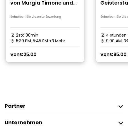
von Murgia Timone und
Geisterst
Belvedere mit Transfer
Matera au
und Eintrittskarte
Schreiben Sie die erste Bewertung
Schreiben Sie die
2std 30min
4 stunden
5:30 PM, 5:45 PM
+3 Mehr
9:00 AM, 3
Von
€25.00
Von
€85.00
Partner
Freetour Beitreten
Unternehmen
Anbieter-Anmeldung