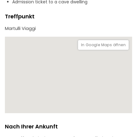
Admission ticket to a cave dwelling
die umliegenden Landschaften genießen können. Die Tour
ist ideal für alle, die in die Geschichte und Kultur von
Treffpunkt
Matera, einer UNESCO-Weltkulturerbestadt, eintauchen
und die Geheimnisse eines der faszinierendsten Orte
Martulli Viaggi
Italiens entdecken möchten.
In Google Maps öffnen
Nach Ihrer Ankunft