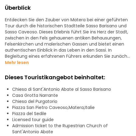
Überblick
Entdecken Sie den Zauber von Matera bei einer geführten
Tour durch die historischen Stadtteile Sasso Barisano und
Sasso Caveoso. Dieses Erlebnis führt Sie ins Herz der Stadt,
zwischen in den Fels gehauenen antiken Behausungen,
Felsenkirchen und malerischen Gassen und bietet einen
authentischen Einblick in das Leben in den Sassi. In
Begleitung eines erfahrenen Führers erkunden Sie zunächst
den Sasso Barisano, wo Sie restaurierte Wohnhäuser und
Mehr lesen
Handwerksbetriebe finden.
Dieses Touristikangebot beinhaltet:
Weiter geht es zum Sasso Caveoso, dem ältesten und
charakteristischsten Viertel, wo Sie ein möbliertes
Chiesa di Sant'Antonio Abate al Sasso Barisano
Höhlenhaus besichtigen, um zu verstehen, wie die
Casa Grotta Narrante
Bewohner bis Mitte des 20. Bei der Besichtigung entdecken
Chiesa del Purgatorio
Sie die faszinierenden Höhlenkirchen mit mittelalterlichen
Piazza San Pietro Caveoso,Matera,Italie
Fresken, die von einer geschichtsträchtigen und spirituellen
Piazza del Sedile
Vergangenheit zeugen.
Licensed tour guide
Admission ticket to the Rupestrian Church of
Bei einem Spaziergang durch die malerischen Straßen
Sant'Antonio Abate
werden Sie atemberaubende Ausblicke auf die Gravina und