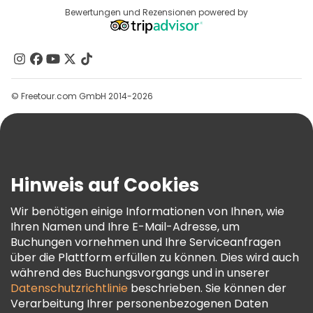
Reiseziele
Bewertungen und Rezensionen powered by
Affiliate-Programm
Über Uns
Kontakt
Gruppen
© Freetour.com GmbH 2014-2026
Hilfe
Blog
Presse
Sicherheit Und Datenschutz
Hinweis auf Cookies
AGB Und Rechtliches
Wir benötigen einige Informationen von Ihnen, wie
Cookie-Richtlinie
Ihren Namen und Ihre E-Mail-Adresse, um
Freetour Auszeichnungen
Buchungen vornehmen und Ihre Serviceanfragen
über die Plattform erfüllen zu können. Dies wird auch
Treueprogramm
während des Buchungsvorgangs und in unserer
Datenschutzrichtlinie
beschrieben. Sie können der
Verarbeitung Ihrer personenbezogenen Daten