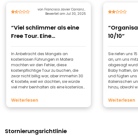
von Francisco Javier Carranza
Bewertet am Jul 30, 2025
Infantes
“Viel schlimmer als eine
“Organisat
Free Tour. Eine
10/10”
Verschwendung von Geld
u”
In Anbetracht des Mangels an
Sie riefen uns 1
kostenlosen Führungen in Matera
an, um uns mitz
machten wir den Fehler, diese
abgesagt wurde.
kostenpflichtige Tour zu buchen, die
Baby hatten, än
zwar nicht billig war, aber immerhin 30
und fügten uns
€ kostete, weil wir dachten, sie würde
italienischen u
viel mehr beinhalten als eine kostenlose
hinzu, obwohl wi
Tour. Der Führer war völlig unmotiviert,
bezahlt hatten.
vielleicht hatte er ein persönliches
an der wir teiln
Weiterlesen
Weiterlesen
Problem, aber es war beeindruckend,
um 2.15 Uhr, wie
dass er unwillkürlich Phrasen
Gruppe, in die s
wiederholte und sogar die Tour für die
nicht von der g
wenigen Besichtigungen, die wir
sein und noch 
machten, abbrach, weil er nach ein
zufälligen Führe
Stornierungsrichtlinie
paar Metern lange Stopps einlegte,
unserem Führer
ohne etwas anderes zu tun, als nach
Ehrlich gesagt,