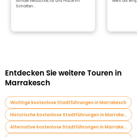
Ismael versuchte, für uns Plätze im
Mehr als emp
Schatten...
Entdecken Sie weitere Touren in
Marrakesch
Wichtige kostenlose Stadtführungen in Marrakesch
Historische kostenlose Stadtführungen in Marrakesch
Alternative kostenlose Stadtführungen in Marrakesch