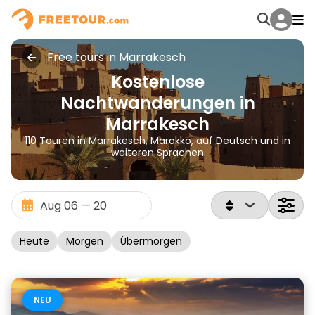
Free tours in Marrakesch
Kostenlose
Nachtwanderungen in
Marrakesch
110 Touren in Marrakesch, Marokko, auf Deutsch und in
weiteren Sprachen
Heute
Morgen
Übermorgen
NEU