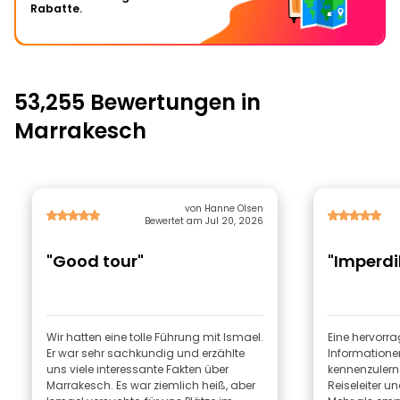
Rabatte.
53,255 Bewertungen in
Marrakesch
von Hanne Olsen
Bewertet am Jul 20, 2026
"Good tour"
"Imperdi
Wir hatten eine tolle Führung mit Ismael.
Eine hervorragend
Er war sehr sachkundig und erzählte
Informatione
uns viele interessante Fakten über
kennenzulernen Ein sehr professi
Marrakesch. Es war ziemlich heiß, aber
Reiseleiter 