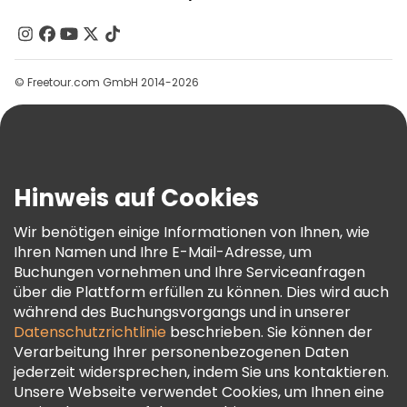
Über Uns
Kontakt
Gruppen
© Freetour.com GmbH 2014-2026
Hilfe
Blog
Presse
Sicherheit Und Datenschutz
Hinweis auf Cookies
AGB Und Rechtliches
Wir benötigen einige Informationen von Ihnen, wie
Cookie-Richtlinie
Ihren Namen und Ihre E-Mail-Adresse, um
Freetour Auszeichnungen
Buchungen vornehmen und Ihre Serviceanfragen
über die Plattform erfüllen zu können. Dies wird auch
Treueprogramm
während des Buchungsvorgangs und in unserer
Datenschutzrichtlinie
beschrieben. Sie können der
Verarbeitung Ihrer personenbezogenen Daten
jederzeit widersprechen, indem Sie uns kontaktieren.
Unsere Webseite verwendet Cookies, um Ihnen eine