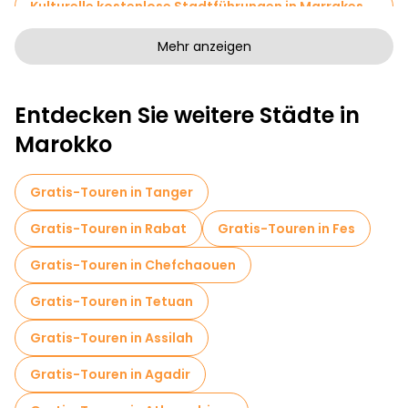
Kulturelle kostenlose Stadtführungen in Marrakesch
Kunstfreie Stadtführungen in Marrakesch
Mehr anzeigen
Kostenlose Rundgänge für Familien in Marrakesch
Entdecken Sie weitere Städte in
Sportaktivitäten in Marrakesch
Marokko
Kreuzfahrten in Marrakesch
Museen in Marrakesch
Gratis-Touren in Tanger
Kostenlose Altstadtbesichtigung in Marrakesch
Gratis-Touren in Rabat
Gratis-Touren in Fes
Markttouren in Marrakesch
Gratis-Touren in Chefchaouen
Lokale Verkostungstouren in Marrakesch
Gratis-Touren in Tetuan
Kostenlose Tagesausflüge in Marrakesch
Gratis-Touren in Assilah
Kostenlose Nachtwanderungen in Marrakesch
Gratis-Touren in Agadir
Fahrradtouren in Marrakesch