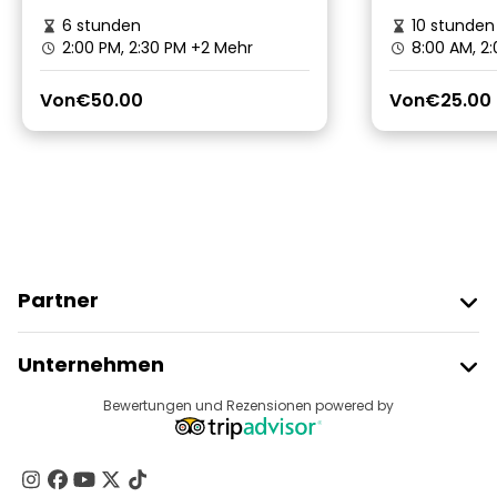
6 stunden
10 stunden
2:00 PM, 2:30 PM
+2 Mehr
8:00 AM, 2
Von
€50.00
Von
€25.00
Partner
Freetour Beitreten
Unternehmen
Anbieter-Anmeldung
Reiseziele
Bewertungen und Rezensionen powered by
Affiliate-Programm
Über Uns
Kontakt