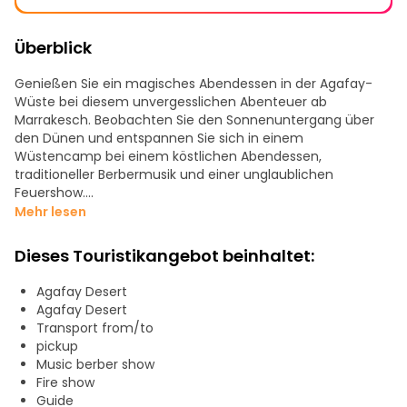
Überblick
Genießen Sie ein magisches Abendessen in der Agafay-
Wüste bei diesem unvergesslichen Abenteuer ab
Marrakesch. Beobachten Sie den Sonnenuntergang über
den Dünen und entspannen Sie sich in einem
Wüstencamp bei einem köstlichen Abendessen,
traditioneller Berbermusik und einer unglaublichen
Feuershow.
Mehr lesen
Wir bieten Ihnen alles, was Sie brauchen, einschließlich
eines komfortablen Transports für die Hin- und Rückfahrt.
Dieses Touristikangebot beinhaltet:
Unser Fahrer holt Sie direkt von Ihrer Adresse in Marrakesch
ab. Bringen Sie einfach Ihren Sinn für Wunder mit. Wir
Agafay Desert
kümmern uns um den Rest!
Agafay Desert
Transport from/to
pickup
Music berber show
Fire show
Guide