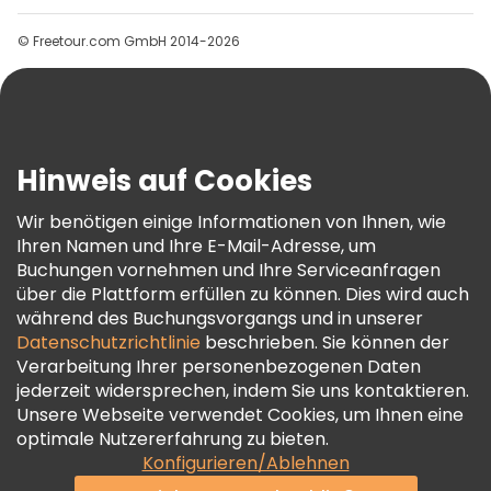
Gruppen
© Freetour.com GmbH 2014-2026
Hilfe
Blog
Presse
Sicherheit Und Datenschutz
Hinweis auf Cookies
AGB Und Rechtliches
Wir benötigen einige Informationen von Ihnen, wie
Cookie-Richtlinie
Ihren Namen und Ihre E-Mail-Adresse, um
Freetour Auszeichnungen
Buchungen vornehmen und Ihre Serviceanfragen
über die Plattform erfüllen zu können. Dies wird auch
Treueprogramm
während des Buchungsvorgangs und in unserer
Datenschutzrichtlinie
beschrieben. Sie können der
Verarbeitung Ihrer personenbezogenen Daten
jederzeit widersprechen, indem Sie uns kontaktieren.
Unsere Webseite verwendet Cookies, um Ihnen eine
optimale Nutzererfahrung zu bieten.
Konfigurieren/Ablehnen