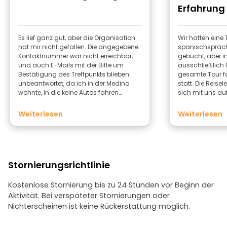
Erfahrung 
Es lief ganz gut, aber die Organisation
Wir hatten eine 
hat mir nicht gefallen. Die angegebene
spanischsprachi
Kontaktnummer war nicht erreichbar,
gebucht, aber i
und auch E-Mails mit der Bitte um
ausschließlich 
Bestätigung des Treffpunkts blieben
gesamte Tour f
unbeantwortet, da ich in der Medina
statt. Die Reisel
wohnte, in die keine Autos fahren
sich mit uns au
dürfen. Außerdem hatte ich
unterhalten, un
ausdrücklich die italienische Gruppe
einigermaßen ve
Weiterlesen
Weiterlesen
ausgewählt, falls es eine Führung auf
allem konnten wi
Italienisch geben sollte, aber niemand
Probleme durch
sprach Italienisch (dann sollte man
Abendessen war 
das besser gar nicht erst anbieten). Die
gesamte Tour dauert länger als die
Stornierungsrichtlinie
angegebenen 6 Stunden, da man am
frühen Nachmittag losfährt und erst
um 23:00 Uhr in die Stadt zurückkehrt;
Kostenlose Stornierung bis zu 24 Stunden vor Beginn der
auch das sollte in der Beschreibung
Aktivität. Bei verspäteter Stornierungen oder
besser angegeben werden. Trotz der
Nichterscheinen ist keine Rückerstattung möglich.
mangelnden organisatorischen
Klarheit war das Erlebnis angenehm