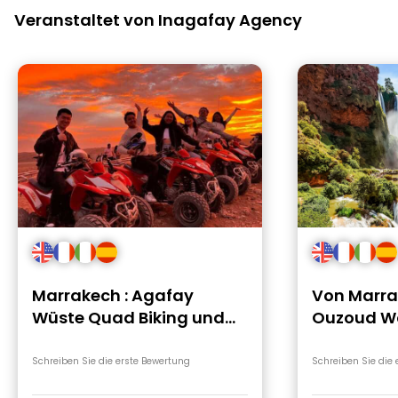
und das Personal freundlich.
Veranstaltet von Inagafay Agency
Marrakech : Agafay
Von Marra
Wüste Quad Biking und
Ouzoud Wa
Dinner Shows
Geführte
Bootsfahr
Schreiben Sie die erste Bewertung
Schreiben Sie die