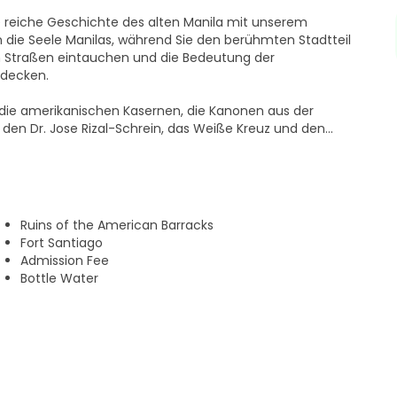
ie reiche Geschichte des alten Manila mit unserem
 die Seele Manilas, während Sie den berühmten Stadtteil
en Straßen eintauchen und die Bedeutung der
tdecken.
 die amerikanischen Kasernen, die Kanonen aus der
 den Dr. Jose Rizal-Schrein, das Weiße Kreuz und den
anila, die San-Agustin-Kirche und das Casa-Museum
Ruins of the American Barracks
Geschichte Manilas.
Fort Santiago
Admission Fee
Bottle Water