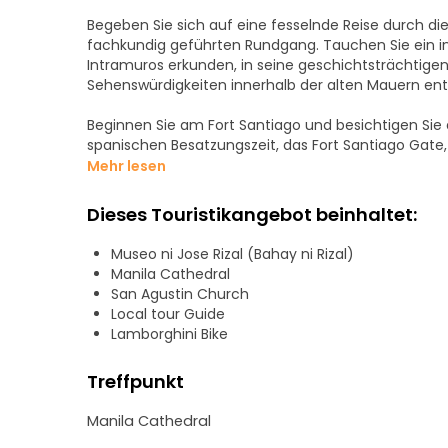
Begeben Sie sich auf eine fesselnde Reise durch d
fachkundig geführten Rundgang. Tauchen Sie ein in
Intramuros erkunden, in seine geschichtsträchtig
Sehenswürdigkeiten innerhalb der alten Mauern en
Beginnen Sie am Fort Santiago und besichtigen Sie
spanischen Besatzungszeit, das Fort Santiago Gate,
Kerker.
Mehr lesen
Ganz in der Nähe können Sie die Kathedrale von M
Dieses Touristikangebot beinhaltet:
besuchen.
Museo ni Jose Rizal (Bahay ni Rizal)
Kommen Sie und entdecken Sie mit uns die reiche 
Manila Cathedral
San Agustin Church
Local tour Guide
Lamborghini Bike
Treffpunkt
Manila Cathedral