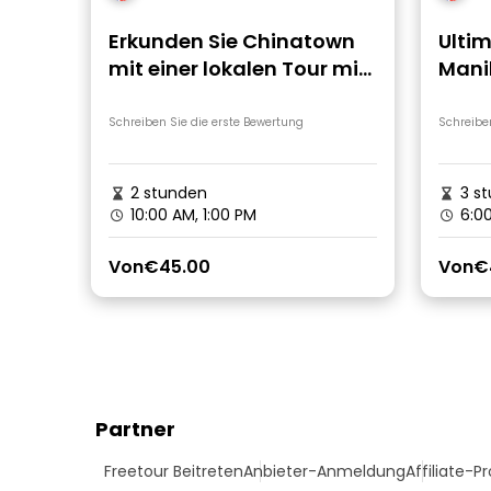
Erkunden Sie Chinatown
Ultim
mit einer lokalen Tour mit
Mani
Führung
Schreiben Sie die erste Bewertung
Schreibe
2 stunden
3 s
10:00 AM, 1:00 PM
6:00
Von
€45.00
Von
€
Partner
Freetour Beitreten
Anbieter-Anmeldung
Affiliate-