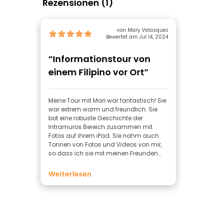
Rezensionen (1)
von Mary Velasquez
Bewertet am Jul 14, 2024
“Informationstour von
einem Filipino vor Ort”
Meine Tour mit Mari war fantastisch! Sie
war extrem warm und freundlich. Sie
bot eine robuste Geschichte der
Intramuros Bereich zusammen mit
Fotos auf ihrem iPad. Sie nahm auch
Tonnen von Fotos und Videos von mir,
so dass ich sie mit meinen Freunden
und Familie zu Hause teilen konnte.
Vielen Dank, Mari!
Weiterlesen