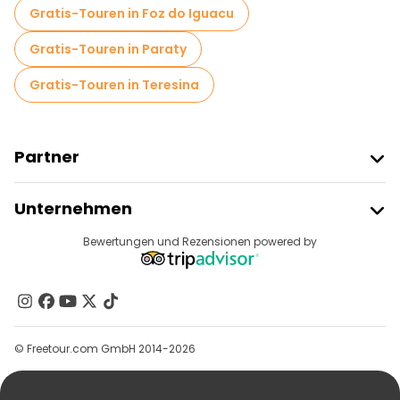
Gratis-Touren in Foz do Iguacu
Gratis-Touren in Paraty
Gratis-Touren in Teresina
Partner
Freetour Beitreten
Unternehmen
Anbieter-Anmeldung
Reiseziele
Bewertungen und Rezensionen powered by
Affiliate-Programm
Über Uns
Kontakt
Gruppen
© Freetour.com GmbH 2014-2026
Hilfe
Blog