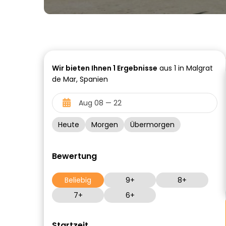
Wir bieten Ihnen
1
Ergebnisse
aus 1 in Malgrat
de Mar, Spanien
Heute
Morgen
Übermorgen
Bewertung
Beliebig
9+
8+
7+
6+
Startzeit