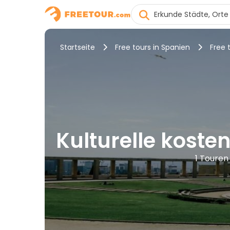
Startseite
Free tours in Spanien
Free 
Kulturelle koste
1 Touren