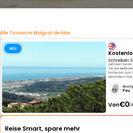
Alle Touren in Malgrat de Mar
NEU
Kostenlo
Schreiben S
nehmen Sie an 
Sie die bedeute
Kirche bis zum S
besonders mach
Bereit
Pau
€0
Von
A
Reise Smart, spare mehr